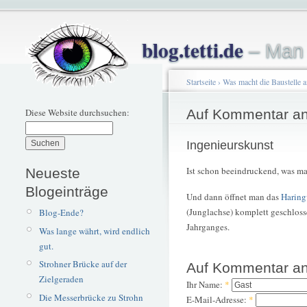
blog.tetti.de
– Man 
Startseite
›
Was macht die Baustelle 
Diese Website durchsuchen:
Auf Kommentar an
Ingenieurskunst
Ist schon beeindruckend, was ma
Neueste
Blogeinträge
Und dann öffnet man das
Haring
(Junglachse) komplett geschlosse
Blog-Ende?
Jahrganges.
Was lange währt, wird endlich
gut.
Strohner Brücke auf der
Auf Kommentar an
Zielgeraden
Ihr Name:
*
Die Messerbrücke zu Strohn
E-Mail-Adresse:
*