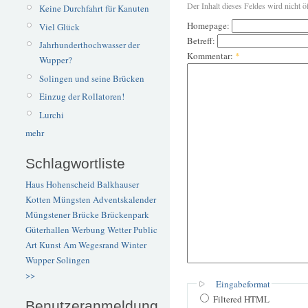
Der Inhalt dieses Feldes wird nicht ö
Keine Durchfahrt für Kanuten
Homepage:
Viel Glück
Betreff:
Jahrhunderthochwasser der
Kommentar:
*
Wupper?
Solingen und seine Brücken
Einzug der Rollatoren!
Lurchi
mehr
Schlagwortliste
Haus Hohenscheid
Balkhauser
Kotten
Müngsten
Adventskalender
Müngstener Brücke
Brückenpark
Güterhallen
Werbung
Wetter
Public
Art
Kunst
Am Wegesrand
Winter
Wupper
Solingen
>>
Eingabeformat
Filtered HTML
Benutzeranmeldung