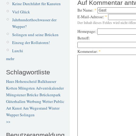
Auf Kommentar ant
Keine Durchfahrt für Kanuten
Ihr Name:
*
Viel Glück
E-Mail-Adresse:
*
Jahrhunderthochwasser der
Der Inhalt dieses Feldes wird nicht öffen
Wupper?
Homepage:
Solingen und seine Brücken
Betreff:
Einzug der Rollatoren!
Lurchi
Kommentar:
*
mehr
Schlagwortliste
Haus Hohenscheid
Balkhauser
Kotten
Müngsten
Adventskalender
Müngstener Brücke
Brückenpark
Güterhallen
Werbung
Wetter
Public
Art
Kunst
Am Wegesrand
Winter
Wupper
Solingen
>>
Benutzeranmeldung