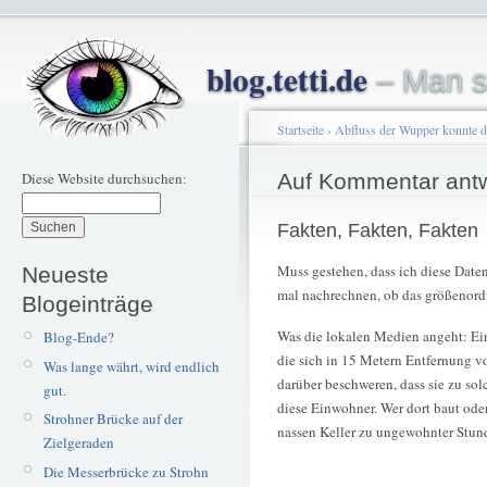
blog.tetti.de
– Man s
Startseite
›
Abfluss der Wupper konnte d
Diese Website durchsuchen:
Auf Kommentar ant
Fakten, Fakten, Fakten
Muss gestehen, dass ich diese Dat
Neueste
mal nachrechnen, ob das größenord
Blogeinträge
Was die lokalen Medien angeht: Ei
Blog-Ende?
die sich in 15 Metern Entfernung 
Was lange währt, wird endlich
darüber beschweren, dass sie zu s
gut.
diese Einwohner. Wer dort baut oder 
Strohner Brücke auf der
nassen Keller zu ungewohnter Stun
Zielgeraden
Die Messerbrücke zu Strohn