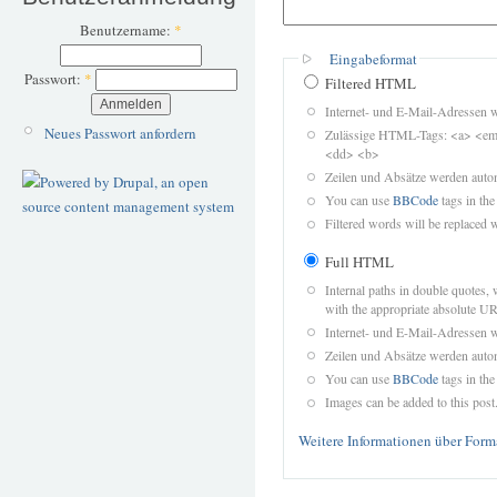
Benutzername:
*
Eingabeformat
Passwort:
*
Filtered HTML
Internet- und E-Mail-Adressen 
Neues Passwort anfordern
Zulässige HTML-Tags: <a> <em>
<dd> <b>
Zeilen und Absätze werden autom
You can use
BBCode
tags in the
Filtered words will be replaced w
Full HTML
Internal paths in double quotes, 
with the appropriate absolute URL
Internet- und E-Mail-Adressen 
Zeilen und Absätze werden autom
You can use
BBCode
tags in the
Images can be added to this post
Weitere Informationen über Form