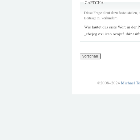
CAPTCHA
Diese Frage dient dazu festzustellen
Beiträge zu verhindern.
Wie lautet das erste Wort in der 
„ebejeg oxi icah ocojuf ubir asif
©2008–2024
Michael Te