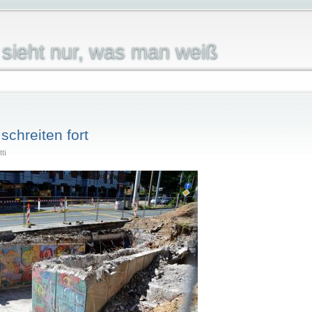
sieht nur, was man weiß
chreiten fort
ti