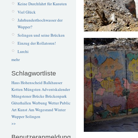
Keine Durchfahrt für Kanuten
Viel Glück
Jahrhunderthochwasser der
Wupper?
Solingen und seine Brücken
Einzug der Rollatoren!
Lurchi
mehr
Schlagwortliste
Haus Hohenscheid
Balkhauser
Kotten
Müngsten
Adventskalender
Müngstener Brücke
Brückenpark
Güterhallen
Werbung
Wetter
Public
Art
Kunst
Am Wegesrand
Winter
Wupper
Solingen
>>
Benutzeranmeldung