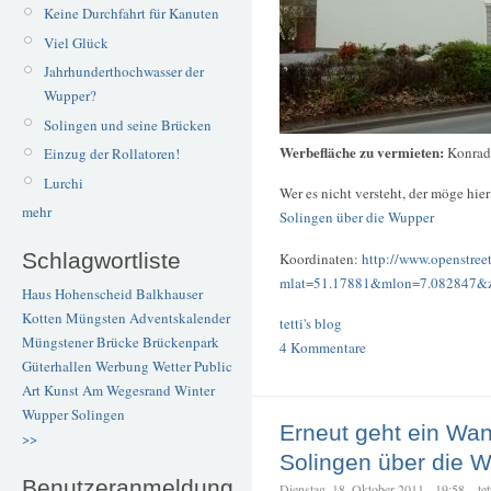
Keine Durchfahrt für Kanuten
Viel Glück
Jahrhunderthochwasser der
Wupper?
Solingen und seine Brücken
Werbefläche zu vermieten:
Konrad
Einzug der Rollatoren!
Lurchi
Wer es nicht versteht, der möge hie
mehr
Solingen über die Wupper
Schlagwortliste
Koordinaten:
http://www.openstree
mlat=51.17881&mlon=7.082847&
Haus Hohenscheid
Balkhauser
Kotten
Müngsten
Adventskalender
tetti's blog
Müngstener Brücke
Brückenpark
4 Kommentare
Güterhallen
Werbung
Wetter
Public
Art
Kunst
Am Wegesrand
Winter
Wupper
Solingen
Erneut geht ein Wa
>>
Solingen über die 
Benutzeranmeldung
Dienstag, 18. Oktober 2011 - 19:58 – tet