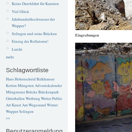
Keine Durchfahrt für Kanuten
Viel Glück
Jahrhunderthochwasser der
Wupper?
Solingen und seine Brücken
Eingrabungen
Einzug der Rollatoren!
Lurchi
mehr
Schlagwortliste
Haus Hohenscheid
Balkhauser
Kotten
Müngsten
Adventskalender
Müngstener Brücke
Brückenpark
Güterhallen
Werbung
Wetter
Public
Art
Kunst
Am Wegesrand
Winter
Wupper
Solingen
>>
Benutzeranmeldung