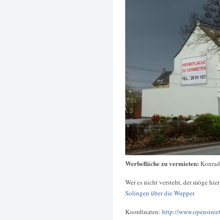
Werbefläche zu vermieten:
Konrad
Wer es nicht versteht, der möge hie
Solingen über die Wupper
Koordinaten:
http://www.openstree