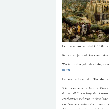
Der Turmbau zu Babel (1563):
Pie
Kann noch jemand etwas zur Entst
Was ich bisher gefunden habe, stam
Raum
„Turmbau z
Demnach entstand der
SchülerInnen der 7. Und 11. Klass
das Wandbild mit Hilfe der Künstle
erarbeiteten mehrere Wochen lang d
Die Zusammenarbeit der 13- und 14-