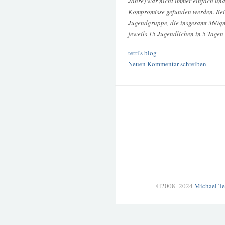
Jahre) war nicht immer einfach und
Kompromisse gefunden werden. Bei 
Jugendgruppe, die insgesamt 360q
jeweils 15 Jugendlichen in 5 Tagen
tetti's blog
Neuen Kommentar schreiben
©2008–2024
Michael Te