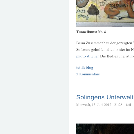
Tunnelkunst Nr. 4
Beim Zusammenbau der gezeigten W
Software geholfen, die ihr hier im 
photo stitcher
. Die Bedienung ist m
tetti's blog
5 Kommentare
Solingens Unterwelt
Mittwoch, 13. Juni 2012 - 21:28 – tetti