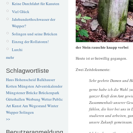
Keine Durchfahrt für Kanuten
Viel Glück
Jahrhunderthochwasser der
Wupper?
Solingen und seine Brücken
Einzug der Rollatoren!
der Stein rauschte knapp vorbei
Lurchi
mehr
Heute ist er freiwillig gegangen.
Zwei Zeitdokumente:
Schlagwortliste
Haus Hohenscheid
Balkhauser
Sehr geehrte Damen und He
Kotten
Müngsten
Adventskalender
gerne habe ich die Wahl 
Müngstener Brücke
Brückenpark
ganzer Kraft dem Amt gewid
Güterhallen
Werbung
Wetter
Public
Zusammenhalt unserer Gesel
Art
Kunst
Am Wegesrand
Winter
fühlen, die hier bei uns i
Wupper
Solingen
studieren und arbeiten, gan
>>
unsere Zukunft gemeinsam.
Benutzeranmeldung