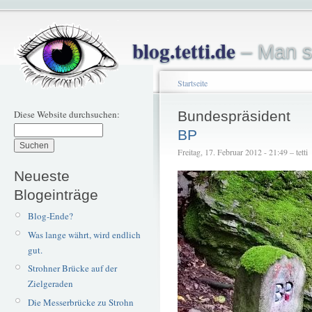
blog.tetti.de
– Man s
Startseite
Diese Website durchsuchen:
Bundespräsident
BP
Freitag, 17. Februar 2012 - 21:49 – tetti
Neueste
Blogeinträge
Blog-Ende?
Was lange währt, wird endlich
gut.
Strohner Brücke auf der
Zielgeraden
Die Messerbrücke zu Strohn