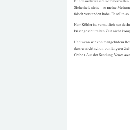
Bundeswehr unsere kommerziellen An
Sicherheit nicht – so meine Meinu
falsch verstanden habe. Er sollte s
Herr Köhler ist vermutlich nur desh
krisengeschüttelten Zeit nicht komp
Und wenn wir von mangelndem Resp
dass er nicht schon vor längerer Zei
Grebe ( Aus der Sendung
Neues aus