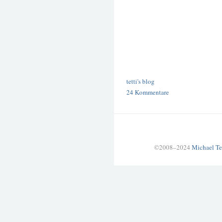
tetti's blog
24 Kommentare
©2008–2024
Michael Te