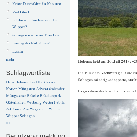
Keine Durchfahrt für Kanuten
Viel Glück
Jahrhunderthochwasser der
Wupper?
Solingen und seine Brücken
Einzug der Rollatoren!
Lurchi
mehr
Hohenscheid am 20. Juli 2019:
+2
Schlagwortliste
Ein Blick am Nachmittag auf die ei
Solingen mächtig schepperte, nur hi
Haus Hohenscheid
Balkhauser
Kotten
Müngsten
Adventskalender
Es gab dann doch noch ein kurzes 
Müngstener Brücke
Brückenpark
Güterhallen
Werbung
Wetter
Public
Art
Kunst
Am Wegesrand
Winter
Wupper
Solingen
>>
Benutzeranmeldung