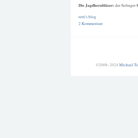
Die Jagdhornbläser:
der Solinger 
tetti's blog
2 Kommentare
©2008–2024
Michael Te