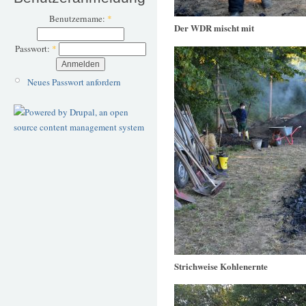
Benutzername:
*
Der WDR mischt mit
Passwort:
*
Neues Passwort anfordern
Strichweise Kohlenernte