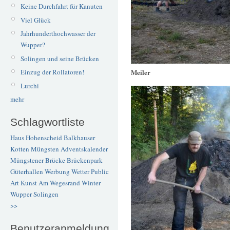
Keine Durchfahrt für Kanuten
Viel Glück
Jahrhunderthochwasser der
Wupper?
Solingen und seine Brücken
Meiler
Einzug der Rollatoren!
Lurchi
mehr
Schlagwortliste
Haus Hohenscheid
Balkhauser
Kotten
Müngsten
Adventskalender
Müngstener Brücke
Brückenpark
Güterhallen
Werbung
Wetter
Public
Art
Kunst
Am Wegesrand
Winter
Wupper
Solingen
>>
Benutzeranmeldung