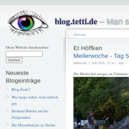
blog.tetti.de
– Man s
Startseite
Diese Website durchsuchen:
Et Höffken
Meilerwoche - Tag 5
Mittwoch, 3. Juli 2019 - 21:41 – tetti
Neueste
Der Meiler hat einiges an Volumen 
Blogeinträge
Blog-Ende?
Was lange währt, wird endlich
gut.
Strohner Brücke auf der
Zielgeraden
Die Messerbrücke zu Strohn