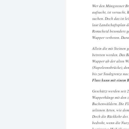
Wer den Müngstener Br
aufsucht, ist versucht
suchen. Doch das ist le
laut Landschaftsplan d
Remscheid besonders ge
Wupper verboten. Darau
Allein die mit Steinen 
betreten werden. Das Ba
Wupper ab der alten 
(Napoleonsbrücke), den
bis zur Stadtgrenze na
Fluss kann mit einem 
Geschützt werden seit 
Wupperhänge mit den z
Buchenwäldern. Die Fli
seltenen Arten, wie de
Doch die Rückkehr des L
bedroht, wenn die Nutz
bestimmtes Maß übersch