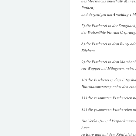
des Morsbachs unterhalb Müngste
Ruthen;
und derjenigen am
Anschlag
1 M
7) die Fischerei in der Sangbac
der Walkmühle bis zum Ursprung,
8) die Fischerei in dem Burg- o
Bächen;
9) die Fischerei in dem Morsbac
zur Wupper bei Müngsten, nebst 
10) die Fischerei in dem Eifges
Hüttshammersteeg nebst den ein
11) die gesammten Fischereien neb
12) die gesammten Fischereien ne
Die Verkaufs- und Verpachtungs
Amte
zu Burg und auf dem Königlichen