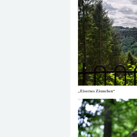
„Eisernes Zäunchen“