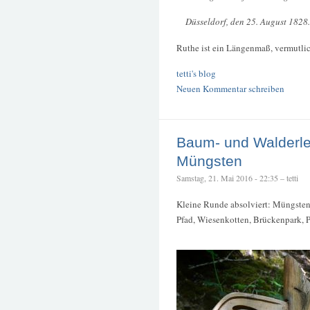
Düsseldorf, den 25. August 1828.
Ruthe ist ein Längenmaß, vermutlic
tetti's blog
Neuen Kommentar schreiben
Baum- und Walderle
Müngsten
Samstag, 21. Mai 2016 - 22:35 – tetti
Kleine Runde absolviert: Müngste
Pfad, Wiesenkotten, Brückenpark, P