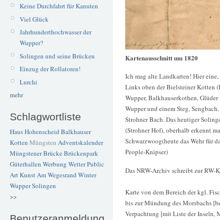
Keine Durchfahrt für Kanuten
Viel Glück
Jahrhunderthochwasser der
Wupper?
Solingen und seine Brücken
Kartenausschnitt um 1820
Einzug der Rollatoren!
Ich mag alte Landkarten! Hier eine
Lurchi
Links oben der Bielsteiner Kotten (B
mehr
Wupper, Balkhauserkothen, Glüder 
Wupper und einem Steg, Sengbach.
Schlagwortliste
Strohner Bach. Das heutiger Soling
(Strohner Hof), oberhalb erkennt 
Haus Hohenscheid
Balkhauser
Schwarzwoog(heute das Wehr für das
Kotten
Müngsten
Adventskalender
People-Knipser)
Müngstener Brücke
Brückenpark
Güterhallen
Werbung
Wetter
Public
Das NRW-Archiv schreibt zur RW-K
Art
Kunst
Am Wegesrand
Winter
Wupper
Solingen
Karte von dem Bereich der kgl. Fis
>>
bis zur Mündung des Morsbachs [bei
Verpachtung [mit Liste der Inseln,
Benutzeranmeldung