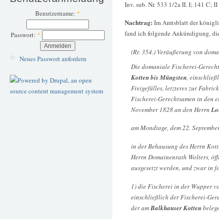
Inv. sub. Nr. 533 1/2a II. I; 141 C; I
Benutzername:
*
Nachtrag:
Im Amtsblatt der königl
fand ich folgende Ankündigung, di
Passwort:
*
(Rr. 354.) Veräußerung von domani
Neues Passwort anfordern
Die domaniale Fischerei-Gerech
Kotten bis Müngsten
, einschlie
Freigefälles, letzteres zur Fabr
Fischerei-Gerechtsamen in den 
November 1828 an den Herrn
Lo
am Mondtage, dem 22. September
in der Behausung des Herrn Kott
Herrn Domainenrath Wolters, öff
ausgesetzt werden, und zwar in f
1) die Fischerei in der Wupper 
einschließlich der Fischerei-Ge
der am
Balkhauser Kotten
belege