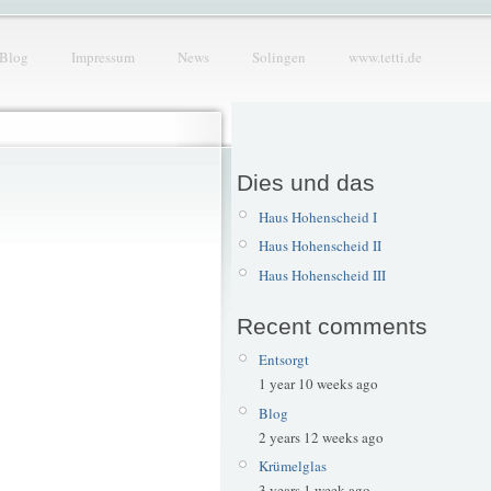
Blog
Impressum
News
Solingen
www.tetti.de
Dies und das
Haus Hohenscheid I
Haus Hohenscheid II
Haus Hohenscheid III
Recent comments
Entsorgt
1 year 10 weeks ago
Blog
2 years 12 weeks ago
Krümelglas
3 years 1 week ago