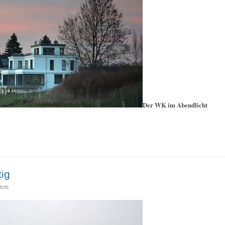
Der WK im Abendlicht
tig
etti