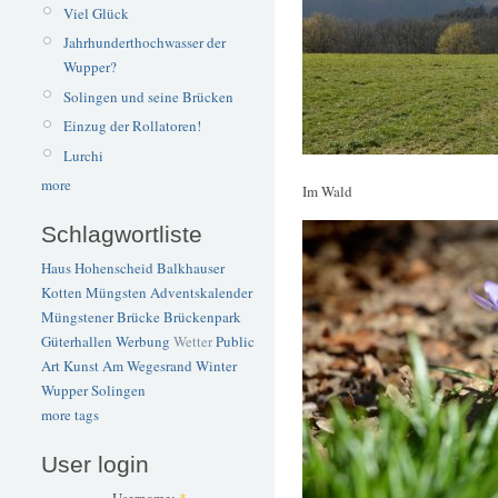
Viel Glück
Jahrhunderthochwasser der
Wupper?
Solingen und seine Brücken
Einzug der Rollatoren!
Lurchi
more
Im Wald
Schlagwortliste
Haus Hohenscheid
Balkhauser
Kotten
Müngsten
Adventskalender
Müngstener Brücke
Brückenpark
Güterhallen
Werbung
Wetter
Public
Art
Kunst
Am Wegesrand
Winter
Wupper
Solingen
more tags
User login