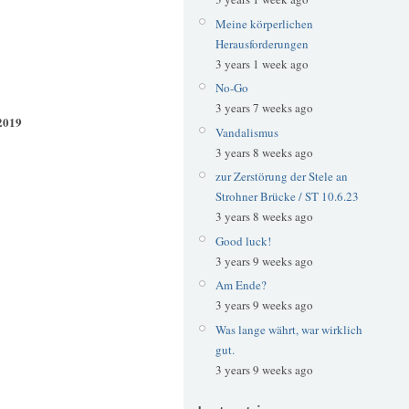
Meine körperlichen
Herausforderungen
3 years 1 week ago
No-Go
3 years 7 weeks ago
2019
Vandalismus
3 years 8 weeks ago
zur Zerstörung der Stele an
Strohner Brücke / ST 10.6.23
3 years 8 weeks ago
Good luck!
3 years 9 weeks ago
Am Ende?
3 years 9 weeks ago
Was lange währt, war wirklich
gut.
3 years 9 weeks ago