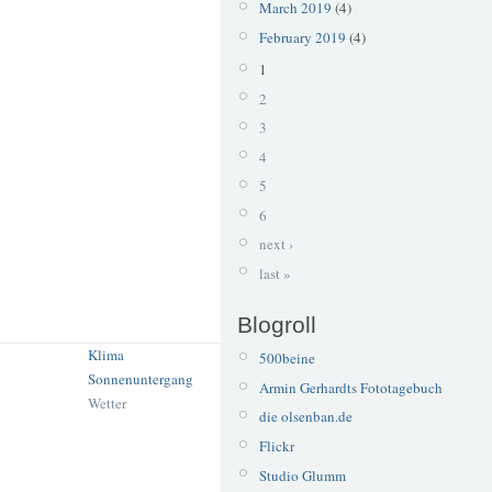
March 2019
(4)
February 2019
(4)
1
2
3
4
5
6
next ›
last »
Blogroll
Klima
500beine
Sonnenuntergang
Armin Gerhardts Fototagebuch
Wetter
die olsenban.de
Flickr
Studio Glumm