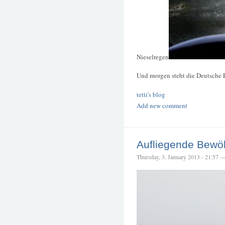
Nieselregen
Und morgen steht die Deutsche E
tetti's blog
Add new comment
Aufliegende Bewö
Thursday, 3. January 2013 - 21:57 — 