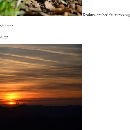
Krokus:
er überlebt nur weni
ndikator.
eigt: