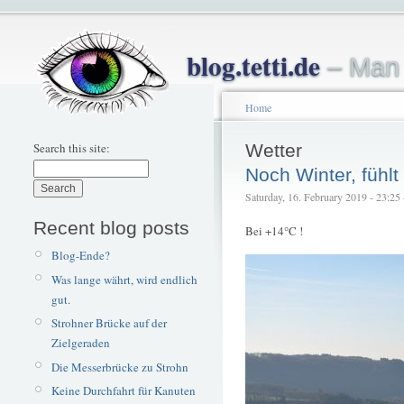
blog.tetti.de
– Man 
Home
Search this site:
Wetter
Noch Winter, fühl
Saturday, 16. February 2019 - 23:25 
Recent blog posts
Bei +14°C !
Blog-Ende?
Was lange währt, wird endlich
gut.
Strohner Brücke auf der
Zielgeraden
Die Messerbrücke zu Strohn
Keine Durchfahrt für Kanuten