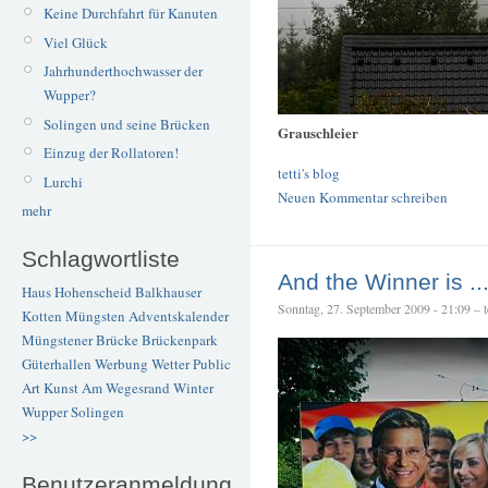
Keine Durchfahrt für Kanuten
Viel Glück
Jahrhunderthochwasser der
Wupper?
Solingen und seine Brücken
Grauschleier
Einzug der Rollatoren!
tetti's blog
Lurchi
Neuen Kommentar schreiben
mehr
Schlagwortliste
And the Winner is ..
Haus Hohenscheid
Balkhauser
Sonntag, 27. September 2009 - 21:09 – te
Kotten
Müngsten
Adventskalender
Müngstener Brücke
Brückenpark
Güterhallen
Werbung
Wetter
Public
Art
Kunst
Am Wegesrand
Winter
Wupper
Solingen
>>
Benutzeranmeldung