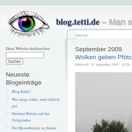
blog.tetti.de
– Man s
Startseite
Diese Website durchsuchen:
September 2009
Wolken geben Pföt
Mittwoch, 30. September 2009 - 10:28 – 
Neueste
Blogeinträge
Blog-Ende?
Was lange währt, wird endlich
gut.
Strohner Brücke auf der
Zielgeraden
Die Messerbrücke zu Strohn