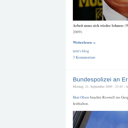
Arbeit muss sich wieder lohnen:
(W
2009)
Weiterlesen -»
tetti's blog
3 Kommentare
Bundespolizei an E
Montag, 21. September 2009 - 23:45 – te
Herr Olsen
brachte Roswell ins Gespr
festhalten.