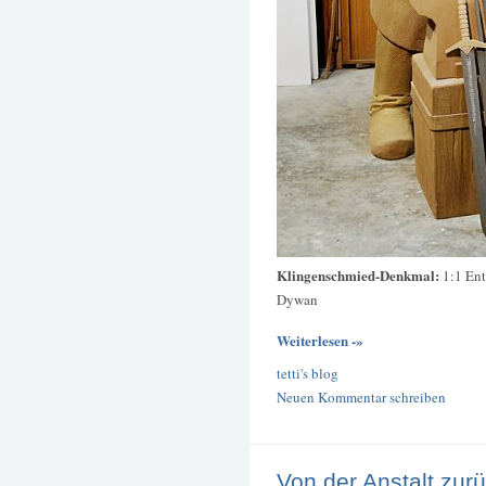
Klingenschmied-Denkmal:
1:1 Ent
Dywan
Weiterlesen -»
tetti's blog
Neuen Kommentar schreiben
Von der Anstalt zur