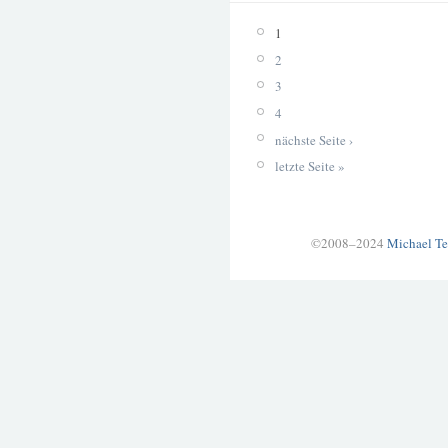
1
2
3
4
nächste Seite ›
letzte Seite »
©2008–2024
Michael Te