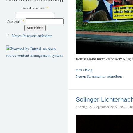
Benutzername:
*
Passwort:
*
Neues Passwort anfordern
Deutschland kann es besser:
Klug a
tetti's blog
Neuen Kommentar schreiben
Solinger Lichternac
Sonntag, 27. September 2009 - 0:29 – tet