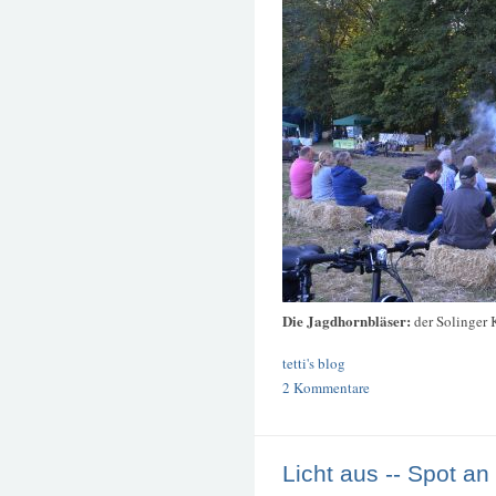
Die Jagdhornbläser:
der Solinger 
tetti's blog
2 Kommentare
Licht aus -- Spot an