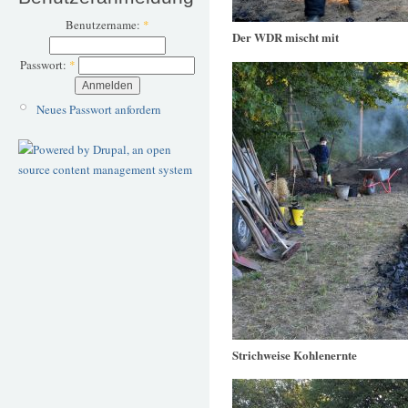
Benutzername:
*
Der WDR mischt mit
Passwort:
*
Neues Passwort anfordern
Strichweise Kohlenernte