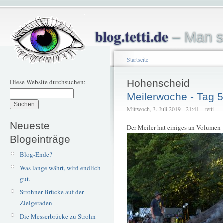
blog.tetti.de
– Man s
Startseite
Diese Website durchsuchen:
Hohenscheid
Meilerwoche - Tag 5
Mittwoch, 3. Juli 2019 - 21:41 – tetti
Neueste
Der Meiler hat einiges an Volumen 
Blogeinträge
Blog-Ende?
Was lange währt, wird endlich
gut.
Strohner Brücke auf der
Zielgeraden
Die Messerbrücke zu Strohn