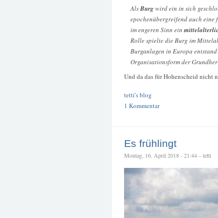
Als
Burg
wird ein in sich geschl
epochenübergreifend auch eine f
im engeren Sinn ein
mittelalter
Rolle spielte die Burg im Mittelal
Burganlagen in Europa entstand u
Organisationsform der Grundher
Und da das für Hohenscheid nicht 
tetti's blog
1 Kommentar
Es frühlingt
Montag, 16. April 2018 - 21:44 – tetti