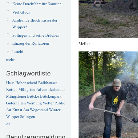
Keine Durchfahrt für Kanuten
Viel Glück
Jahrhunderthochwasser der
Wupper?
Solingen und seine Brücken
Meiler
Einzug der Rollatoren!
Lurchi
mehr
Schlagwortliste
Haus Hohenscheid
Balkhauser
Kotten
Müngsten
Adventskalender
Müngstener Brücke
Brückenpark
Güterhallen
Werbung
Wetter
Public
Art
Kunst
Am Wegesrand
Winter
Wupper
Solingen
>>
Benutzeranmeldung