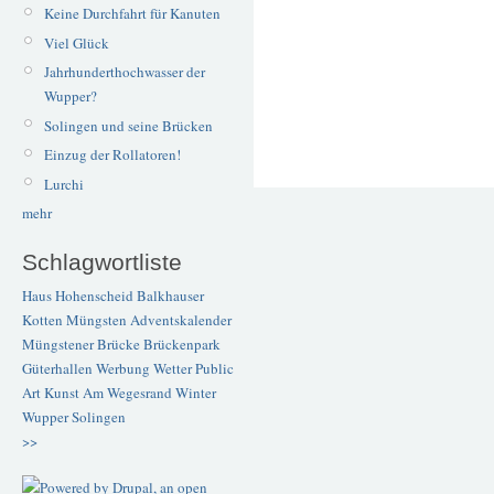
Keine Durchfahrt für Kanuten
Viel Glück
Jahrhunderthochwasser der
Wupper?
Solingen und seine Brücken
Einzug der Rollatoren!
Lurchi
mehr
Schlagwortliste
Haus Hohenscheid
Balkhauser
Kotten
Müngsten
Adventskalender
Müngstener Brücke
Brückenpark
Güterhallen
Werbung
Wetter
Public
Art
Kunst
Am Wegesrand
Winter
Wupper
Solingen
>>