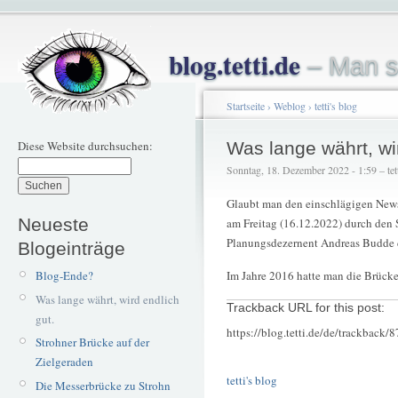
blog.tetti.de
– Man s
Startseite
›
Weblog
›
tetti's blog
Diese Website durchsuchen:
Was lange währt, wir
Sonntag, 18. Dezember 2022 - 1:59 – tet
Glaubt man den einschlägigen News
Neueste
am Freitag (16.12.2022) durch den
Planungsdezernent Andreas Budde 
Blogeinträge
Blog-Ende?
Im Jahre 2016 hatte man die Brücke
Was lange währt, wird endlich
Trackback URL for this post:
gut.
https://blog.tetti.de/de/trackback/
Strohner Brücke auf der
Zielgeraden
tetti's blog
Die Messerbrücke zu Strohn