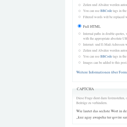
Zeilen und Absätze werden autom
You can use
BBCode
tags in the
Filtered words will be replaced w
Full HTML
Internal paths in double quotes, 
with the appropriate absolute URL
Internet- und E-Mail-Adressen 
Zeilen und Absätze werden autom
You can use
BBCode
tags in the
Images can be added to this post
Weitere Informationen über Form
CAPTCHA
Diese Frage dient dazu festzustellen
Beiträge zu verhindern.
Wie lautet das sechste Wort in d
„kuz agay awapeha tur qovire sa