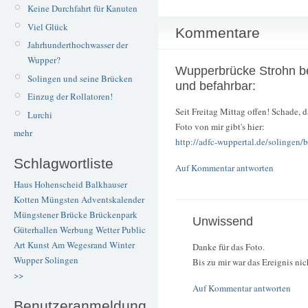
Keine Durchfahrt für Kanuten
Viel Glück
Kommentare
Jahrhunderthochwasser der
Wupper?
Wupperbrücke Strohn b
Solingen und seine Brücken
und befahrbar:
Einzug der Rollatoren!
Seit Freitag Mittag offen! Schade, 
Lurchi
Foto von mir gibt's hier:
mehr
http://adfc-wuppertal.de/solingen
Schlagwortliste
Auf Kommentar antworten
Haus Hohenscheid
Balkhauser
Kotten
Müngsten
Adventskalender
Müngstener Brücke
Brückenpark
Unwissend
Güterhallen
Werbung
Wetter
Public
Art
Kunst
Am Wegesrand
Winter
Danke für das Foto.
Wupper
Solingen
Bis zu mir war das Ereignis nic
>>
Auf Kommentar antworten
Benutzeranmeldung