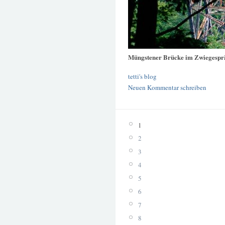
Müngstener Brücke im Zwiegesprä
tetti's blog
Neuen Kommentar schreiben
1
2
3
4
5
6
7
8