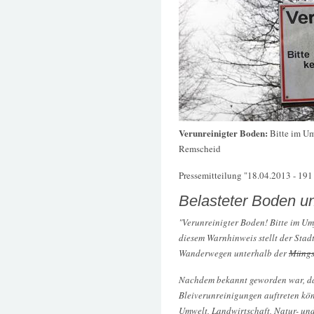
Verunreinigter Boden:
Bitte im Um
Remscheid
Pressemitteilung "18.04.2013 - 191 /
Belasteter Boden un
"Verunreinigter Boden! Bitte im Um
diesem Warnhinweis stellt der Stad
Wanderwegen unterhalb der
Müngs
Nachdem bekannt geworden war, d
Bleiverunreinigungen auftreten kön
Umwelt, Landwirtschaft, Natur- u