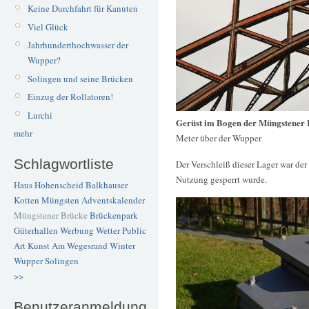
Keine Durchfahrt für Kanuten
Viel Glück
Jahrhunderthochwasser der
Wupper?
Solingen und seine Brücken
Einzug der Rollatoren!
Lurchi
Gerüst im Bogen der Müngstener
mehr
Meter über der Wupper
Schlagwortliste
Der Verschleiß dieser Lager war de
Nutzung gesperrt wurde.
Haus Hohenscheid
Balkhauser
Kotten
Müngsten
Adventskalender
Müngstener Brücke
Brückenpark
Güterhallen
Werbung
Wetter
Public
Art
Kunst
Am Wegesrand
Winter
Wupper
Solingen
>>
Benutzeranmeldung