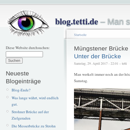
blog.tetti.de
– Man s
Startseite
Diese Website durchsuchen:
Müngstener Brücke
Unter der Brücke
Samstag, 29. April 2017 - 22:01 – tetti
Neueste
Man werkelt immer noch an der hö
Blogeinträge
Samstag.
Blog-Ende?
Was lange währt, wird endlich
gut.
Strohner Brücke auf der
Zielgeraden
Die Messerbrücke zu Strohn