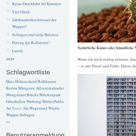
Keine Durchfahrt für Kanuten
Viel Glück
Jahrhunderthochwasser der
Wupper?
Solingen und seine Brücken
Einzug der Rollatoren!
Natürliche Kunst oder künstliche 
Lurchi
mehr
Wenn ich mich richtig erinnere, da
-- so mit Pinsel und Farbe. Dieses Ja
Schlagwortliste
Haus Hohenscheid
Balkhauser
Kotten
Müngsten
Adventskalender
Müngstener Brücke
Brückenpark
Güterhallen
Werbung
Wetter
Public
Art
Kunst
Am Wegesrand
Winter
Wupper
Solingen
>>
Benutzeranmeldung