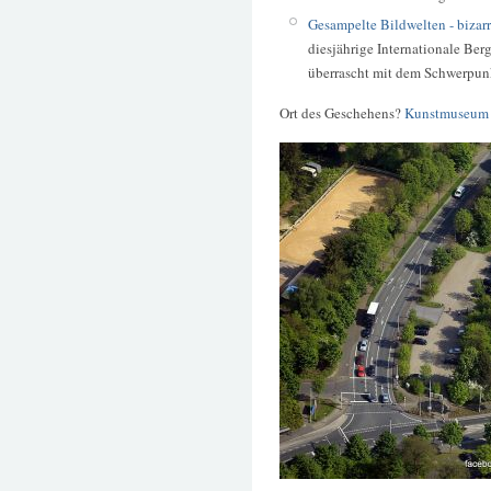
Gesampelte Bildwelten - bizarr
diesjährige Internationale Be
überrascht mit dem Schwerpunk
Ort des Geschehens?
Kunstmuseum 