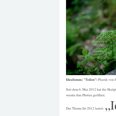
Idealismus: "Teilen":
Plastik von 
Seit dem 6. Mai 2012 hat die Skul
wieder ihre Pforten geöffnet.
„I
Das Thema für 2012 lautet: