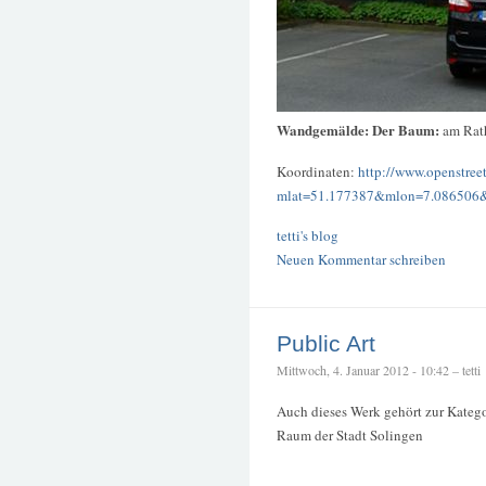
Wandgemälde: Der Baum:
am Rat
Koordinaten:
http://www.openstree
mlat=51.177387&mlon=7.086506
tetti's blog
Neuen Kommentar schreiben
Public Art
Mittwoch, 4. Januar 2012 - 10:42 – tetti
Auch dieses Werk gehört zur Katego
Raum der Stadt Solingen