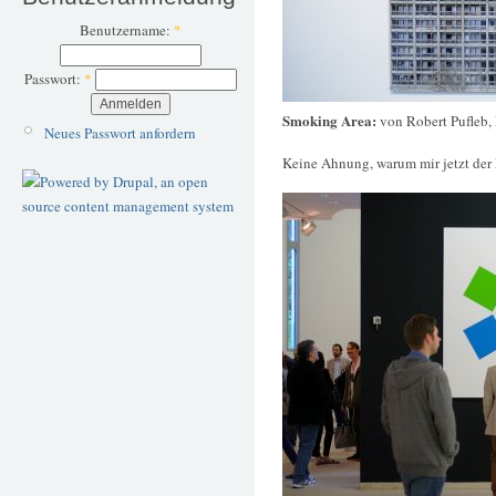
Benutzername:
*
Passwort:
*
Smoking Area:
von Robert Pufleb,
Neues Passwort anfordern
Keine Ahnung, warum mir jetzt der 