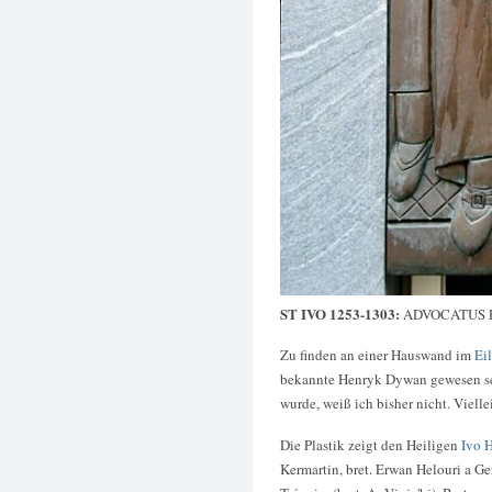
ST IVO 1253-1303:
ADVOCATUS 
Zu finden an einer Hauswand im
Ei
bekannte Henryk Dywan gewesen se
wurde, weiß ich bisher nicht. Viell
Die Plastik zeigt den Heiligen
Ivo 
Kermartin, bret. Erwan Helouri a G