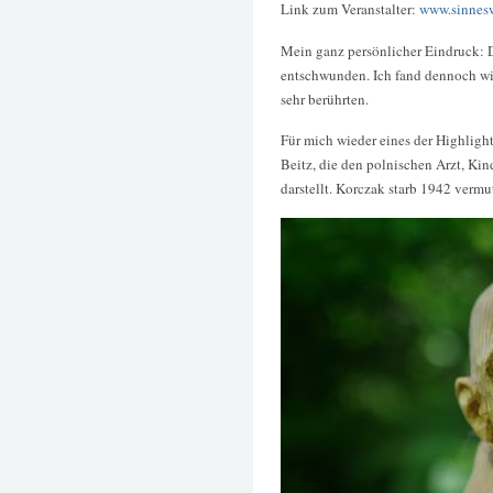
Link zum Veranstalter:
www.sinnesw
Mein ganz persönlicher Eindruck: D
entschwunden. Ich fand dennoch wie
sehr berührten.
Für mich wieder eines der Highligh
Beitz, die den polnischen Arzt, K
darstellt. Korczak starb 1942 vermu