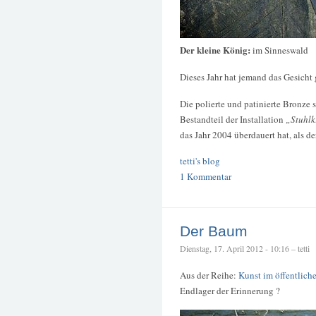
Der kleine König:
im Sinneswald
Dieses Jahr hat jemand das Gesicht 
Die polierte und patinierte Bronze
Bestandteil der Installation
„Stuhlk
das Jahr 2004 überdauert hat, als 
tetti's blog
1 Kommentar
Der Baum
Dienstag, 17. April 2012 - 10:16 – tetti
Aus der Reihe:
Kunst im öffentlic
Endlager der Erinnerung ?