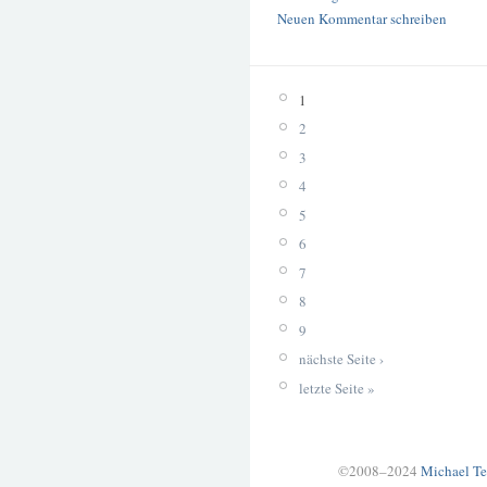
Neuen Kommentar schreiben
1
2
3
4
5
6
7
8
9
nächste Seite ›
letzte Seite »
©2008–2024
Michael Te