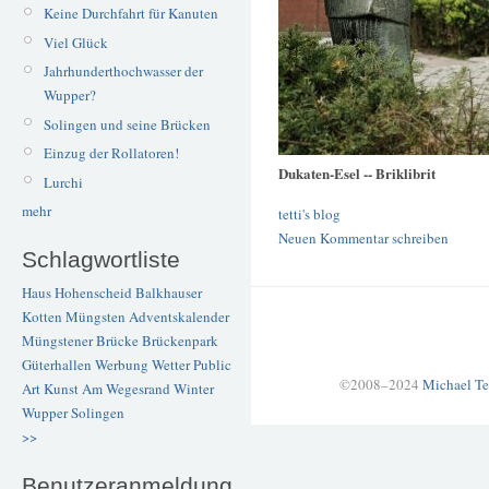
Keine Durchfahrt für Kanuten
Viel Glück
Jahrhunderthochwasser der
Wupper?
Solingen und seine Brücken
Einzug der Rollatoren!
Dukaten-Esel -- Briklibrit
Lurchi
mehr
tetti's blog
Neuen Kommentar schreiben
Schlagwortliste
Haus Hohenscheid
Balkhauser
Kotten
Müngsten
Adventskalender
Müngstener Brücke
Brückenpark
Güterhallen
Werbung
Wetter
Public
©2008–2024
Michael Te
Art
Kunst
Am Wegesrand
Winter
Wupper
Solingen
>>
Benutzeranmeldung