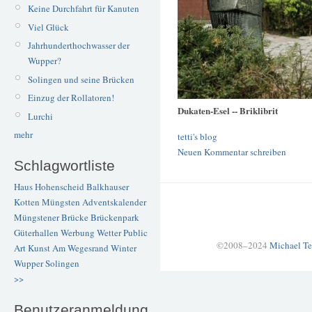
Keine Durchfahrt für Kanuten
Viel Glück
Jahrhunderthochwasser der
Wupper?
Solingen und seine Brücken
Einzug der Rollatoren!
Dukaten-Esel -- Briklibrit
Lurchi
mehr
tetti's blog
Neuen Kommentar schreiben
Schlagwortliste
Haus Hohenscheid
Balkhauser
Kotten
Müngsten
Adventskalender
Müngstener Brücke
Brückenpark
Güterhallen
Werbung
Wetter
Public
©2008–2024
Michael Te
Art
Kunst
Am Wegesrand
Winter
Wupper
Solingen
>>
Benutzeranmeldung