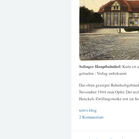
Solinger Hauptbahnhof:
Karte ist
gelaufen - Verlag unbekannt
Das oben gezeigte Bahnhofsgebäude
November 1944 zum Opfer. Der rech
Henckels Zwillingswerke erst im S
tetti's blog
2 Kommentare