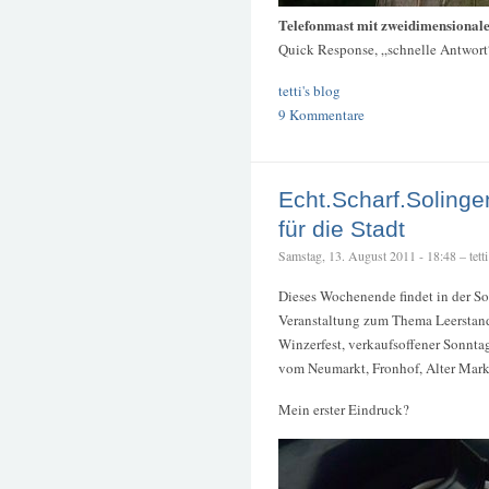
Telefonmast mit zweidimensionale
Quick Response, „schnelle Antwort
tetti's blog
9 Kommentare
Echt.Scharf.Solinge
für die Stadt
Samstag, 13. August 2011 - 18:48 – tetti
Dieses Wochenende findet in der So
Veranstaltung zum Thema Leerstand u
Winzerfest, verkaufsoffener Sonnta
vom Neumarkt, Fronhof, Alter Mark
Mein erster Eindruck?