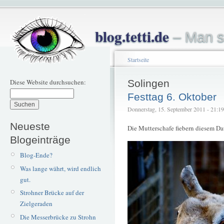
blog.tetti.de
– Man s
Startseite
Diese Website durchsuchen:
Solingen
Festtag 6. Oktober
Donnerstag, 15. September 2011 - 21:19 
Neueste
Die Mutterschafe fiebern diesem 
Blogeinträge
Blog-Ende?
Was lange währt, wird endlich
gut.
Strohner Brücke auf der
Zielgeraden
Die Messerbrücke zu Strohn