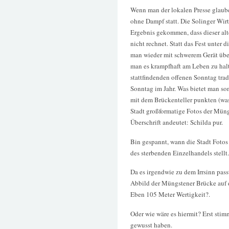
Wenn man der lokalen Presse glaube
ohne Dampf statt. Die Solinger Wir
Ergebnis gekommen, dass dieser alte
nicht rechnet. Statt das Fest unter
man wieder mit schwerem Gerät übe
man es krampfhaft am Leben zu halt
stattfindenden offenen Sonntag trad
Sonntag im Jahr. Was bietet man so
mit dem Brückenteller punkten (was
Stadt großformatige Fotos der Müng
Überschrift andeutet: Schilda pur.
Bin gespannt, wann die Stadt Fotos 
des sterbenden Einzelhandels stellt.
Da es irgendwie zu dem Irrsinn pas
Abbild der Müngstener Brücke auf d
Eben 105 Meter Wertigkeit?.
Oder wie wäre es hiermit? Erst stim
gewusst haben.