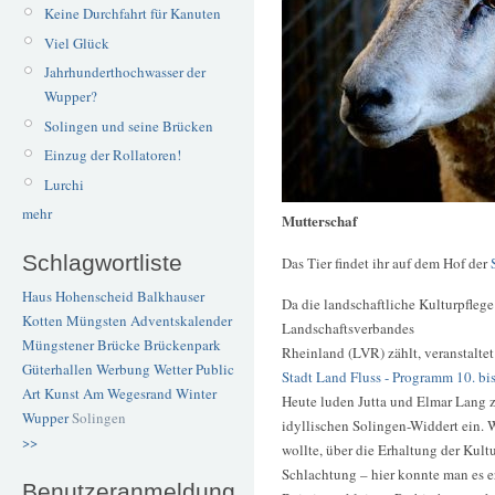
Keine Durchfahrt für Kanuten
Viel Glück
Jahrhunderthochwasser der
Wupper?
Solingen und seine Brücken
Einzug der Rollatoren!
Lurchi
mehr
Mutterschaf
Schlagwortliste
Das Tier findet ihr auf dem Hof der
Haus Hohenscheid
Balkhauser
Da die landschaftliche Kulturpfleg
Kotten
Müngsten
Adventskalender
Landschaftsverbandes
Müngstener Brücke
Brückenpark
Rheinland (LVR) zählt, veranstaltet
Güterhallen
Werbung
Wetter
Public
Stadt Land Fluss - Programm 10. bi
Art
Kunst
Am Wegesrand
Winter
Heute luden Jutta und Elmar Lang z
Wupper
Solingen
idyllischen Solingen-Widdert ein.
>>
wollte, über die Erhaltung der Kult
Schlachtung – hier konnte man es e
Benutzeranmeldung