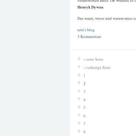
verantworten muss: Oh Wunder, es i
Henryk Dywan
Das wann, wieso und warum muss ic
tetti's blog
3 Kommentare
« erste Seite
‹ vorherige Seite
1
2
3
4
5
6
7
8