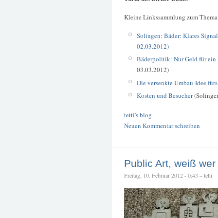
Kleine Linkssammlung zum Thema
Solingen: Bäder: Klares Signa
02.03.2012)
Bäderpolitik: Nur Geld für ein
03.03.2012)
Die versenkte Umbau-Idee fürs
Kosten und Besucher
(Solinger
tetti's blog
Neuen Kommentar schreiben
Public Art, weiß we
Freitag, 10. Februar 2012 - 0:43 – tetti