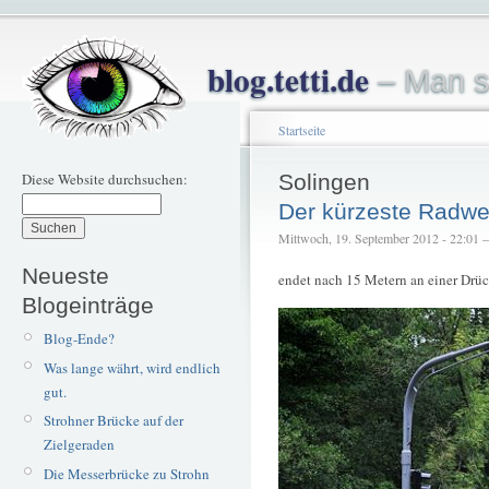
blog.tetti.de
– Man s
Startseite
Diese Website durchsuchen:
Solingen
Der kürzeste Radwe
Mittwoch, 19. September 2012 - 22:01 – 
Neueste
endet nach 15 Metern an einer Drü
Blogeinträge
Blog-Ende?
Was lange währt, wird endlich
gut.
Strohner Brücke auf der
Zielgeraden
Die Messerbrücke zu Strohn