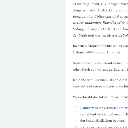
es die möglichen, zukünftigen Mie
drogerie markt, Thalia, Douglas u
Fashionlabel Colloseum wird ebenso
weitere
innovative Einzelhändler
, 
Solingen bringen. Die Marken Clai
der Stadt und werden Mieter im So
Im ersten Moment dachte ich an ein 
Galerie 1998 aus dem Ei kroch.
Sushi in Solingen scheint immer noch
roher Fisch auf kaltem, gesäuertem 
Ich habe den Eindruck, als ob die 
umzieht und ein paar Leerstände hin
Was schreibt die lokale Presse dazu
Saturn wird Ankermieter am Ne
Projektentwickler geben am Di
der Geschäftsflächen bekannt
Solingen: Handel mischt die 