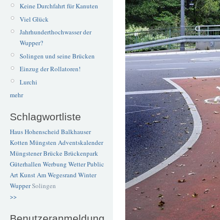
Keine Durchfahrt für Kanuten
Viel Glück
Jahrhunderthochwasser der
Wupper?
Solingen und seine Brücken
Einzug der Rollatoren!
Lurchi
mehr
Schlagwortliste
Haus Hohenscheid
Balkhauser
Kotten
Müngsten
Adventskalender
Müngstener Brücke
Brückenpark
Güterhallen
Werbung
Wetter
Public
Art
Kunst
Am Wegesrand
Winter
Wupper
Solingen
>>
Benutzeranmeldung