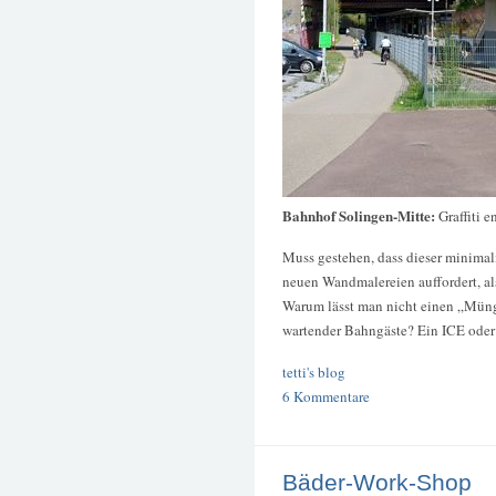
Bahnhof Solingen-Mitte:
Graffiti e
Muss gestehen, dass dieser minimal
neuen Wandmalereien auffordert, al
Warum lässt man nicht einen „Müng
wartender Bahngäste? Ein ICE oder
tetti's blog
6 Kommentare
Bäder-Work-Shop