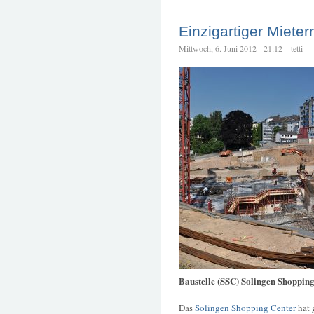
Einzigartiger Mieter
Mittwoch, 6. Juni 2012 - 21:12 – tetti
Baustelle (SSC) Solingen Shoppin
Das
Solingen Shopping Center
hat 