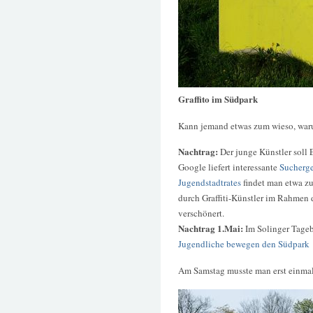
Graffito im Südpark
Kann jemand etwas zum wieso, war
Nachtrag:
Der junge Künstler soll 
Google liefert interessante
Sucherge
Jugendstadtrates
findet man etwa z
durch Graffiti-Künstler im Rahmen 
verschönert.
Nachtrag 1.Mai:
Im Solinger Tagebl
Jugendliche bewegen den Südpark
Am Samstag musste man erst einmal