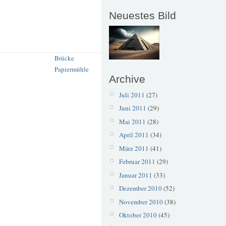
Neuestes Bild
Brücke
Papiermühle
Archive
Juli 2011
(27)
Juni 2011
(29)
Mai 2011
(28)
April 2011
(34)
März 2011
(41)
Februar 2011
(29)
Januar 2011
(33)
Dezember 2010
(52)
November 2010
(38)
Oktober 2010
(45)