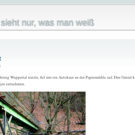
sieht nur, was man weiß
t
i
chtung Wuppertal nutzte, fiel mir ein Autokran an der Papiermühle auf. Den Grund k
ngen entnehmen.