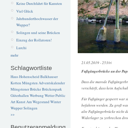
Keine Durchfahrt für Kanuten
Viel Glück
Jahrhunderthochwasser der
Wupper?
Solingen und seine Brücken
Einzug der Rollatoren!
Lurchi
mehr
21.05.2019 - 253/ri
Schlagwortliste
Fußgängerbrücke an der Pap
Haus Hohenscheid
Balkhauser
Dass die marode Fußgängerbrüc
Kotten
Müngsten
Adventskalender
verschärft, dass kein Aufsch
Müngstener Brücke
Brückenpark
Güterhallen
Werbung
Wetter
Public
Für Fußgänger gesperrt war s
Art
Kunst
Am Wegesrand
Winter
befahren werden. Zu groß war
Wupper
Solingen
alte Fußgängerbrücke nicht der
>>
Widerlager zu zerbrechen droh
Benutzeranmeldung