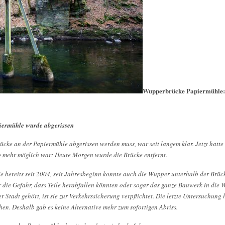
Wupperbrücke Papiermühle
iermühle wurde abgerissen
ke an der Papiermühle abgerissen werden muss, war seit langem klar. Jetzt hatte 
ub mehr möglich war: Heute Morgen wurde die Brücke entfernt.
ie bereits seit 2004, seit Jahresbeginn konnte auch die Wupper unterhalb der Brü
 die Gefahr, dass Teile herabfallen könnten oder sogar das ganze Bauwerk in die 
 Stadt gehört, ist sie zur Verkehrssicherung verpflichtet. Die letzte Untersuchung h
en. Deshalb gab es keine Alternative mehr zum sofortigen Abriss.