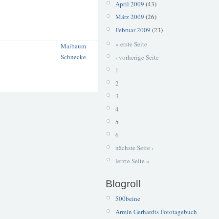
April 2009
(43)
März 2009
(26)
Februar 2009
(23)
« erste Seite
Maibaum
Schnecke
‹ vorherige Seite
1
2
3
4
5
6
nächste Seite ›
letzte Seite »
Blogroll
500beine
Armin Gerhardts Fototagebuch