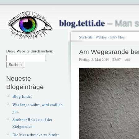
blog.tetti.de
– Man s
Startseite
›
Weblog
›
tetti's blog
Diese Website durchsuchen:
Am Wegesrande be
Freitag, 3. Mai 2019 - 23:07 – tetti
Neueste
Blogeinträge
Blog-Ende?
Was lange währt, wird endlich
gut.
Strohner Brücke auf der
Zielgeraden
Die Messerbrücke zu Strohn