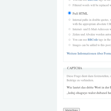
Filtered words will be replaced w
Full HTML
Internal paths in double quotes, 
with the appropriate absolute URL
Internet- und E-Mail-Adressen 
Zeilen und Absätze werden autom
You can use
BBCode
tags in the
Images can be added to this post
Weitere Informationen über Form
CAPTCHA
Diese Frage dient dazu festzustellen
Beiträge zu verhindern.
Wie lautet das dritte Wort in der
„leduj ohaguyo walor dubaxol hex