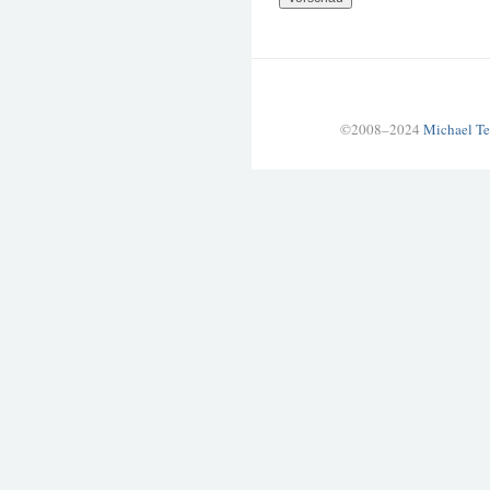
©2008–2024
Michael Te