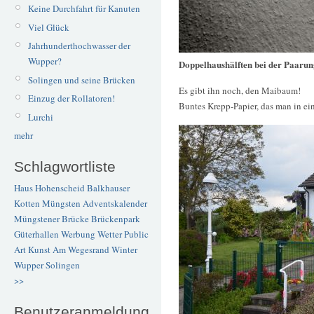
Keine Durchfahrt für Kanuten
Viel Glück
Jahrhunderthochwasser der
Wupper?
Doppelhaushälften bei der Paarun
Solingen und seine Brücken
Es gibt ihn noch, den Maibaum!
Einzug der Rollatoren!
Buntes Krepp-Papier, das man in ein
Lurchi
mehr
Schlagwortliste
Haus Hohenscheid
Balkhauser
Kotten
Müngsten
Adventskalender
Müngstener Brücke
Brückenpark
Güterhallen
Werbung
Wetter
Public
Art
Kunst
Am Wegesrand
Winter
Wupper
Solingen
>>
Benutzeranmeldung