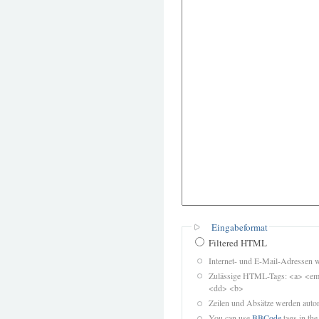
Eingabeformat
Filtered HTML
Internet- und E-Mail-Adressen 
Zulässige HTML-Tags: <a> <em>
<dd> <b>
Zeilen und Absätze werden autom
You can use
BBCode
tags in the