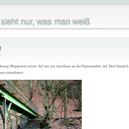
sieht nur, was man weiß
t
i
chtung Wuppertal nutzte, fiel mir ein Autokran an der Papiermühle auf. Den Grund k
ngen entnehmen.