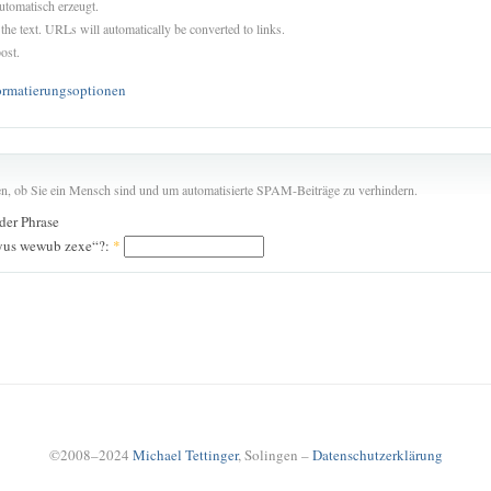
utomatisch erzeugt.
 the text. URLs will automatically be converted to links.
ost.
ormatierungsoptionen
len, ob Sie ein Mensch sind und um automatisierte SPAM-Beiträge zu verhindern.
 der Phrase
eyus wewub zexe“?:
*
©2008–2024
Michael Tettinger
, Solingen –
Datenschutzerklärung