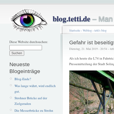
blog.tetti.de
– Man 
Startseite
›
Weblog
›
tetti's blog
Diese Website durchsuchen:
Gefahr ist beseitig
Dienstag, 21. Mai 2019 - 20:54 – tett
Als ich heute die L74 in Fahrtri
Neueste
Pressemitteilung der Stadt Soli
Blogeinträge
Blog-Ende?
Was lange währt, wird endlich
gut.
Strohner Brücke auf der
Zielgeraden
Die Messerbrücke zu Strohn