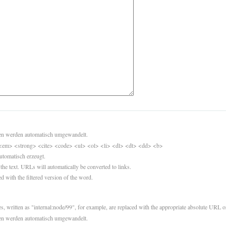
sen werden automatisch umgewandelt.
<em> <strong> <cite> <code> <ul> <ol> <li> <dl> <dt> <dd> <b>
utomatisch erzeugt.
 the text. URLs will automatically be converted to links.
d with the filtered version of the word.
es, written as "internal:node/99", for example, are replaced with the appropriate absolute URL or
sen werden automatisch umgewandelt.