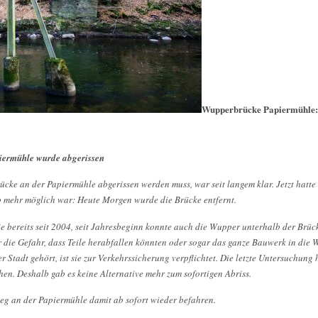
Wupperbrücke Papiermühle
iermühle wurde abgerissen
ke an der Papiermühle abgerissen werden muss, war seit langem klar. Jetzt hatte 
ub mehr möglich war: Heute Morgen wurde die Brücke entfernt.
ie bereits seit 2004, seit Jahresbeginn konnte auch die Wupper unterhalb der Brü
 die Gefahr, dass Teile herabfallen könnten oder sogar das ganze Bauwerk in die 
 Stadt gehört, ist sie zur Verkehrssicherung verpflichtet. Die letzte Untersuchung h
en. Deshalb gab es keine Alternative mehr zum sofortigen Abriss.
g an der Papiermühle damit ab sofort wieder befahren.