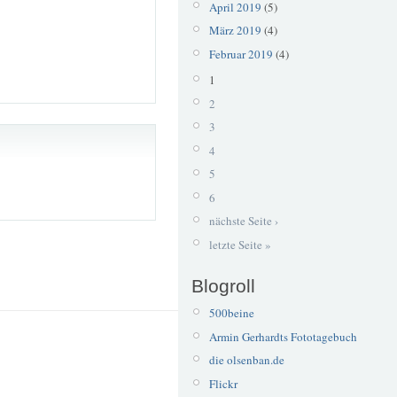
April 2019
(5)
März 2019
(4)
Februar 2019
(4)
1
2
3
4
5
6
nächste Seite ›
letzte Seite »
Blogroll
500beine
Armin Gerhardts Fototagebuch
die olsenban.de
Flickr