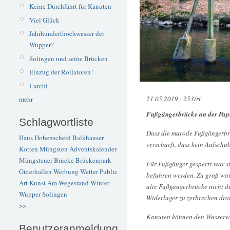
Keine Durchfahrt für Kanuten
Viel Glück
Jahrhunderthochwasser der
Wupper?
Solingen und seine Brücken
Einzug der Rollatoren!
Lurchi
21.05.2019 - 253/ri
mehr
Fußgängerbrücke an der Pap
Schlagwortliste
Dass die marode Fußgängerbrüc
Haus Hohenscheid
Balkhauser
verschärft, dass kein Aufsch
Kotten
Müngsten
Adventskalender
Müngstener Brücke
Brückenpark
Für Fußgänger gesperrt war s
Güterhallen
Werbung
Wetter
Public
befahren werden. Zu groß war
Art
Kunst
Am Wegesrand
Winter
alte Fußgängerbrücke nicht der
Wupper
Solingen
Widerlager zu zerbrechen droh
>>
Kanuten können den Wasserwe
Benutzeranmeldung