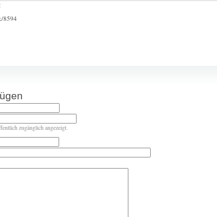
:
ck/8594
fügen
ffentlich zugänglich angezeigt.