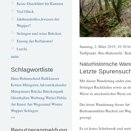
Keine Durchfahrt für Kanuten
Viel Glück
Jahrhunderthochwasser der
Wupper?
Solingen und seine Brücken
Einzug der Rollatoren!
Samstag, 2. März 2019, 10:30 bi
Lurchi
Treffpunkt: Bus-Haltestelle "K
mehr
Naturhistorische Wan
Schlagwortliste
Letzte Spurensuc
Haus Hohenscheid
Balkhauser
Mit dieser Wanderung endet ein
Kotten
Müngsten
Adventskalender
Solinger Bachläufen sowie an de
Müngstener Brücke
Brückenpark
Weise in anschaulicher Weise er
Güterhallen
Werbung
Wetter
Public
Art
Kunst
Am Wegesrand
Winter
Die letzte Wanderung dieser Art
Wupper
Solingen
Bertramsmühler Bachtal zur Wupp
>>
gesorgt.
Es ist festes Schuhwerk und wett
Benutzeranmeldung