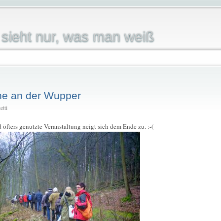
sieht nur, was man weiß
he an der Wupper
etti
 öfters genutzte Veranstaltung neigt sich dem Ende zu. :-(