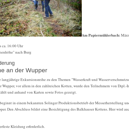
Am Papiermühlerbach:
März
s ca. 16:00 Uhr
rahenhöhe" nach Burg
derung
he an der Wupper
e langjährige Exkursionsreihe zu den Themen "Wasserkraft und Wasserverschmutzu
r Wupper, vor allem in den zahlreichen Kotten, wurde den Teilnehmern von Dipl.-In
zählt und anhand von Karten sowie Fotos gezeigt.
 beginnt in einem bekannten Solinger Produktionsbetrieb der Messerherstellung un
er. Den Abschluss bildet eine Besichtigung des Balkhauser Kottens. Hier wird auch
erfeste Kleidung erforderlich.