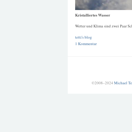
Kristalliertes Wasser
Wetter und Klima sind zwei Paar Sc
tetti's blog
1 Kommentar
©2008–2024
Michael Te