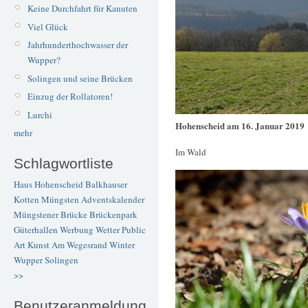
Keine Durchfahrt für Kanuten
Viel Glück
Jahrhunderthochwasser der
Wupper?
Solingen und seine Brücken
Einzug der Rollatoren!
Lurchi
Hohenscheid am 16. Januar 2019
mehr
Im Wald
Schlagwortliste
Haus Hohenscheid
Balkhauser
Kotten
Müngsten
Adventskalender
Müngstener Brücke
Brückenpark
Güterhallen
Werbung
Wetter
Public
Art
Kunst
Am Wegesrand
Winter
Wupper
Solingen
>>
Benutzeranmeldung