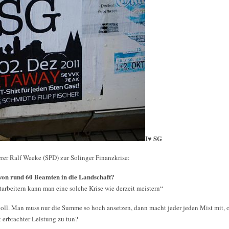
I♥ SG
er Ralf Weeke (SPD) zur Solinger Finanzkrise:
von rund 60 Beamten in die Landschaft?
arbeitern kann man eine solche Krise wie derzeit meistern“
 toll. Man muss nur die Summe so hoch ansetzen, dann macht jeder jeden Mist mit, 
 erbrachter Leistung zu tun?