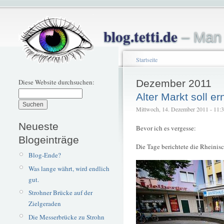
blog.tetti.de
– Man 
Startseite
Diese Website durchsuchen:
Dezember 2011
Alter Markt soll e
Mittwoch, 14. Dezember 2011 - 11:34
Neueste
Bevor ich es vergesse:
Blogeinträge
Die Tage berichtete die Rheinis
Blog-Ende?
Was lange währt, wird endlich
gut.
Strohner Brücke auf der
Zielgeraden
Die Messerbrücke zu Strohn