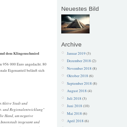
Neuestes Bild
Archive
 und dem Klingenschmied
Januar 2019
(3)
Dezember 2018
(2)
on 956 000 Euro angedacht. 80
November 2018
(8)
ale Eigenanteil beläuft sich
Oktober 2018
(6)
September 2018
(8)
August 2018
(4)
Juli 2018
(3)
 Aktive Stadt und
Juni 2018
(10)
t- und Regionalentwicklung"
Mai 2018
(6)
ie Hand, um negative
April 2018
(6)
r Innenstadt insgesamt und