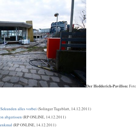
Der Hedderich-Pavillon:
Fot
 Sekunden alles vorbei
(Solinger Tageblatt, 14.12.2011)
on abgerissen
(RP ONLINE, 14.12.2011)
Denkmal
(RP ONLINE, 14.12.2011)