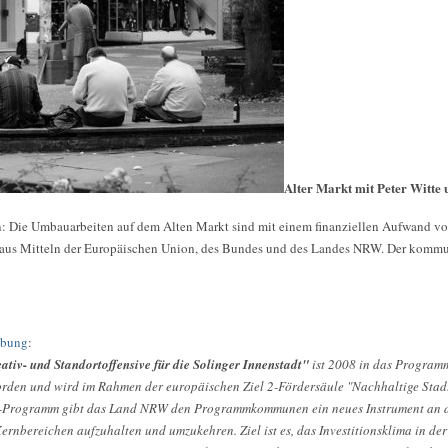
Alter Markt mit Peter Witte
en: Die Umbauarbeiten auf dem Alten Markt sind mit einem finanziellen Aufwand v
 aus Mitteln der Europäischen Union, des Bundes und des Landes NRW. Der kommun
ibung
:
eativ- und Standortoffensive für die Solinger Innenstadt"
ist 2008 in das Programm
rden und wird im Rahmen der europäischen Ziel 2-Fördersäule "Nachhaltige Stad
r-Programm gibt das Land NRW den Programmkommunen ein neues Instrument an d
rnbereichen aufzuhalten und umzukehren. Ziel ist es, das Investitionsklima in de