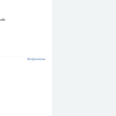
raße
Stolpersteine