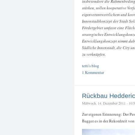
insbesondere die Rahmenbedingun
stärken, sollen kooperative Verf
eigenverantwortlichem und koor
Innenstadtkonzept der Stadt Sol
Fördergebiet umfasst eine Fläch
strategisches Entwicklungskonzep
Entwicklungskonzept nimmt dabei
Südliche Innenstadt, die City un
zu verknüpfen.
tetti's blog
1 Kommentar
Rückbau Hedderic
Mittwoch, 14. Dezember 2011 - 10:51
Zur eigenen Erinnerung: Der Pav
Bagger es in der Rekordzeit vo