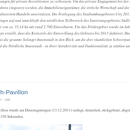
gen für private Investitionen zu verbessern. Um das private Engagement bei der
ahren eingesetzt werden, die Immobilieneigentümer, die örtliche Wirtschaft und die
diniertem Handeln unterstützen. Die Festlegung des Stadtumbaugebietes City 201
ingen auf und umschließt den nördlichen Teilbereich des Sanierungsgebietes Südli
e von ca. 35,14 ha mit rund 2 700 Einwohnern. Für das Fördergebiet wurde im Jahr
t erstellt, dass die Kernziele der Entwicklung des Gebietes bis 2013 definiert. Das
 die gesamte Solinger Innenstadt in den Blick, um die drei räumlichen Schwerpunk
d die Nördliche Innenstadt - in ihrer Attraktivität und Funktionalität zu stärken 
h-Pavillon
 – tetti
illon wurde am Dienstagmorgen (13.12.2011) zerlegt, demoliert, rückgebaut, abgeri
n 150 Sekunden.