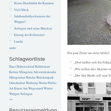
Keine Durchfahrt für Kanuten
Viel Glück
Jahrhunderthochwasser der
Wupper?
Solingen und seine Brücken
Einzug der Rollatoren!
Lurchi
mehr
Ein paar Zitate aus dem Artikel:
Schlagwortliste
„Dort treffen sich die Fußg
Haus Hohenscheid
Balkhauser
„Wir wollen drei Akzente s
Kotten
Müngsten
Adventskalender
„Der Alte Markt soll zum Ve
Müngstener Brücke
Brückenpark
Güterhallen
Werbung
Wetter
Public
Art
Kunst
Am Wegesrand
Winter
Wupper
Solingen
>>
Benutzeranmeldung