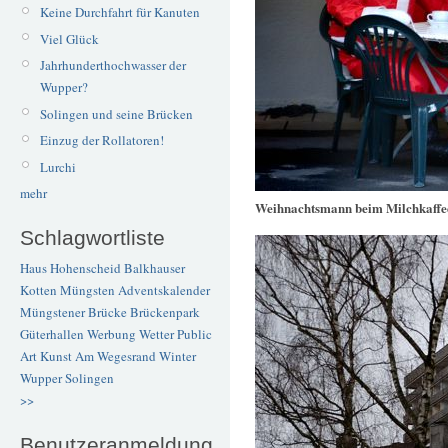
Keine Durchfahrt für Kanuten
Viel Glück
Jahrhunderthochwasser der
Wupper?
Solingen und seine Brücken
Einzug der Rollatoren!
Lurchi
mehr
Weihnachtsmann beim Milchkaffe
Schlagwortliste
Haus Hohenscheid
Balkhauser
Kotten
Müngsten
Adventskalender
Müngstener Brücke
Brückenpark
Güterhallen
Werbung
Wetter
Public
Art
Kunst
Am Wegesrand
Winter
Wupper
Solingen
>>
Benutzeranmeldung