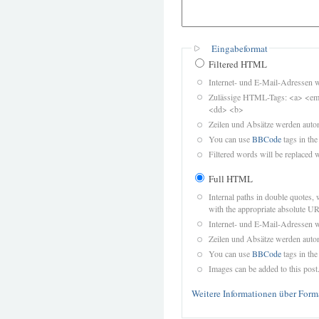
Eingabeformat
Filtered HTML
Internet- und E-Mail-Adressen 
Zulässige HTML-Tags: <a> <em>
<dd> <b>
Zeilen und Absätze werden autom
You can use
BBCode
tags in the
Filtered words will be replaced w
Full HTML
Internal paths in double quotes, 
with the appropriate absolute URL
Internet- und E-Mail-Adressen 
Zeilen und Absätze werden autom
You can use
BBCode
tags in the
Images can be added to this post
Weitere Informationen über Form