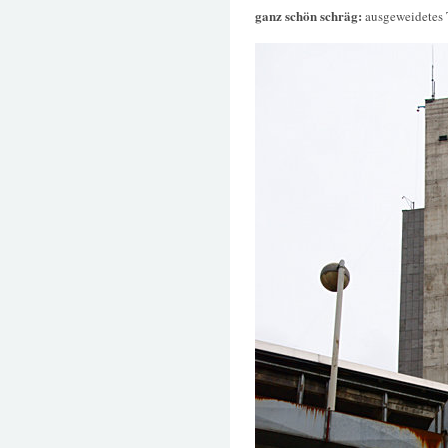
ganz schön schräg:
ausgeweidetes