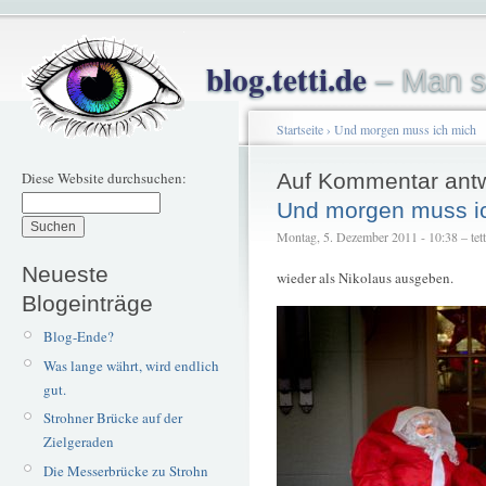
blog.tetti.de
– Man s
Startseite
›
Und morgen muss ich mich
Diese Website durchsuchen:
Auf Kommentar ant
Und morgen muss i
Montag, 5. Dezember 2011 - 10:38 – tett
Neueste
wieder als Nikolaus ausgeben.
Blogeinträge
Blog-Ende?
Was lange währt, wird endlich
gut.
Strohner Brücke auf der
Zielgeraden
Die Messerbrücke zu Strohn