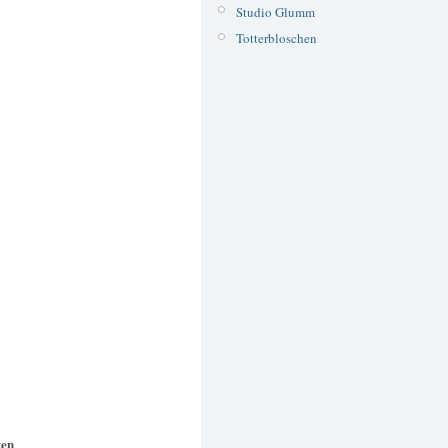
Studio Glumm
Totterbloschen
ten