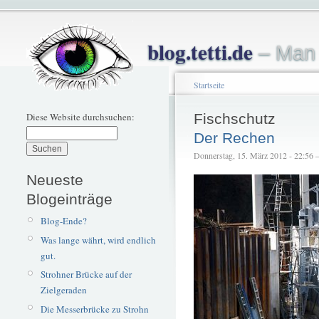
blog.tetti.de
– Man 
Startseite
Diese Website durchsuchen:
Fischschutz
Der Rechen
Donnerstag, 15. März 2012 - 22:56 – 
Neueste
Blogeinträge
Blog-Ende?
Was lange währt, wird endlich
gut.
Strohner Brücke auf der
Zielgeraden
Die Messerbrücke zu Strohn