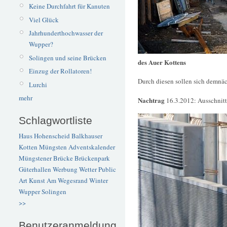
Keine Durchfahrt für Kanuten
Viel Glück
Jahrhunderthochwasser der
Wupper?
Solingen und seine Brücken
des Auer Kottens
Einzug der Rollatoren!
Durch diesen sollen sich demnä
Lurchi
mehr
Nachtrag
16.3.2012: Ausschnitt
Schlagwortliste
Haus Hohenscheid
Balkhauser
Kotten
Müngsten
Adventskalender
Müngstener Brücke
Brückenpark
Güterhallen
Werbung
Wetter
Public
Art
Kunst
Am Wegesrand
Winter
Wupper
Solingen
>>
Benutzeranmeldung