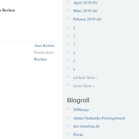
April 2019
(5)
es Rechen
März 2019
(4)
Februar 2019
(4)
1
2
3
Auer Kotten
Fischschutz
4
Rechen
5
6
nächste Seite ›
letzte Seite »
Blogroll
500beine
Armin Gerhardts Fototagebuch
die olsenban.de
Flickr