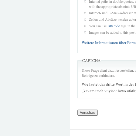
Internal paths in double quotes, 
with the appropriate absolute URL
Internet- und E-Mail-Adressen 
Zeilen und Absätze werden autom
You can use
BBCode
tags in the
Images can be added to this post
Weitere Informationen über Form
CAPTCHA
Diese Frage dient dazu festzustellen
Beiträge zu verhindern.
Wie lautet das dritte Wort in der
„kavam imeh vuyisot lowo ufofu