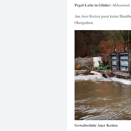
Pegel-Latte in Glüder:
Ablesewert
Am
Auer Kotten
passt keine Handbr
Obergraben.
Gewaltschütz Auer Kotten