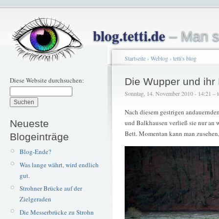
blog.tetti.de
– Man s
Startseite
›
Weblog
›
tetti's blog
Diese Website durchsuchen:
Die Wupper und ihr 
Sonntag, 14. November 2010 - 14:21 – te
Nach diesem gestrigen andauernden 
Neueste
und Balkhausen verließ sie nur an 
Bett. Momentan kann man zusehen, 
Blogeinträge
Blog-Ende?
Was lange währt, wird endlich
gut.
Strohner Brücke auf der
Zielgeraden
Die Messerbrücke zu Strohn