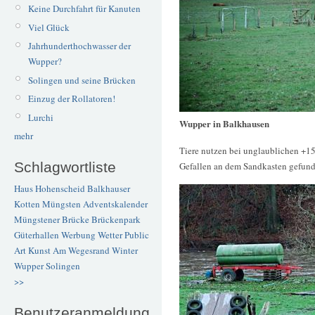
Keine Durchfahrt für Kanuten
Viel Glück
Jahrhunderthochwasser der
Wupper?
Solingen und seine Brücken
Einzug der Rollatoren!
Lurchi
Wupper in Balkhausen
mehr
Tiere nutzen bei unglaublichen +15
Schlagwortliste
Gefallen an dem Sandkasten gefund
Haus Hohenscheid
Balkhauser
Kotten
Müngsten
Adventskalender
Müngstener Brücke
Brückenpark
Güterhallen
Werbung
Wetter
Public
Art
Kunst
Am Wegesrand
Winter
Wupper
Solingen
>>
Benutzeranmeldung