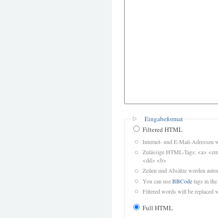
Eingabeformat
Filtered HTML
Internet- und E-Mail-Adressen 
Zulässige HTML-Tags: <a> <em>
<dd> <b>
Zeilen und Absätze werden autom
You can use
BBCode
tags in the
Filtered words will be replaced w
Full HTML