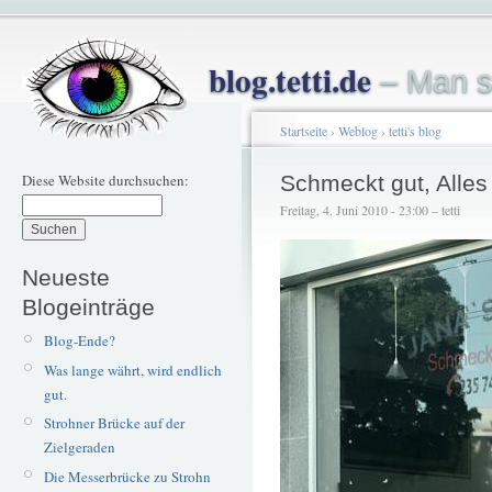
blog.tetti.de
– Man s
Startseite
›
Weblog
›
tetti's blog
Diese Website durchsuchen:
Schmeckt gut, Alles
Freitag, 4. Juni 2010 - 23:00 – tetti
Neueste
Blogeinträge
Blog-Ende?
Was lange währt, wird endlich
gut.
Strohner Brücke auf der
Zielgeraden
Die Messerbrücke zu Strohn