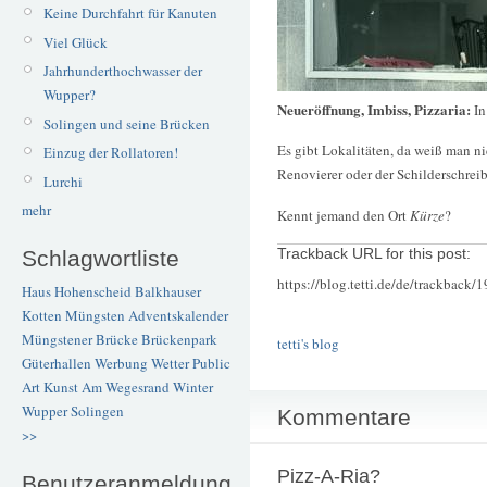
Keine Durchfahrt für Kanuten
Viel Glück
Jahrhunderthochwasser der
Wupper?
Neueröffnung, Imbiss, Pizzaria:
In
Solingen und seine Brücken
Es gibt Lokalitäten, da weiß man nic
Einzug der Rollatoren!
Renovierer oder der Schilderschreib
Lurchi
mehr
Kennt jemand den Ort
Kürze
?
Schlagwortliste
Trackback URL for this post:
https://blog.tetti.de/de/trackback/
Haus Hohenscheid
Balkhauser
Kotten
Müngsten
Adventskalender
Müngstener Brücke
Brückenpark
tetti's blog
Güterhallen
Werbung
Wetter
Public
Art
Kunst
Am Wegesrand
Winter
Wupper
Solingen
Kommentare
>>
Pizz-A-Ria?
Benutzeranmeldung