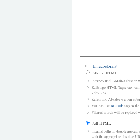
Eingabeformat
Filtered HTML
Internet- und E-Mail-Adressen 
Zulässige HTML-Tags: <a> <em>
<dd> <b>
Zeilen und Absätze werden autom
You can use
BBCode
tags in the
Filtered words will be replaced w
Full HTML
Internal paths in double quotes, 
with the appropriate absolute URL