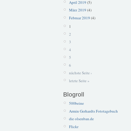
April 2019
(5)
März 2019
(4)
Februar 2019
(4)
1
2
3
4
5
6
nächste Seite ›
letzte Seite »
Blogroll
500beine
Armin Gerhardts Fototagebuch
die olsenban.de
Flickr