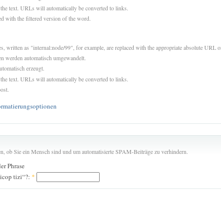
 the text. URLs will automatically be converted to links.
d with the filtered version of the word.
es, written as "internal:node/99", for example, are replaced with the appropriate absolute URL or
sen werden automatisch umgewandelt.
utomatisch erzeugt.
 the text. URLs will automatically be converted to links.
ost.
ormatierungsoptionen
len, ob Sie ein Mensch sind und um automatisierte SPAM-Beiträge zu verhindern.
der Phrase
icop tizi“?:
*