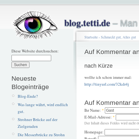
blog.tetti.de
– Man 
Startseite
›
Schmeckt gut, Alles gut
Diese Website durchsuchen:
Auf Kommentar an
nach Kürze
wollte ich schon immer mal:
Neueste
http://tinyurl.com/32kdr4j
Blogeinträge
Blog-Ende?
Auf Kommentar an
Was lange währt, wird endlich
Ihr Name:
*
gut.
E-Mail-Adresse:
*
Strohner Brücke auf der
Der Inhalt dieses Feldes wird nicht ö
Zielgeraden
Homepage:
Die Messerbrücke zu Strohn
Betreff: