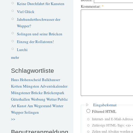
Keine Durchfahrt für Kanuten
Kommentar:
*
Viel Glück
Jahrhunderthochwasser der
Wupper?
Solingen und seine Brücken
Einzug der Rollatoren!
Lurchi
mehr
Schlagwortliste
Haus Hohenscheid
Balkhauser
Kotten
Müngsten
Adventskalender
Müngstener Brücke
Brückenpark
Güterhallen
Werbung
Wetter
Public
Eingabeformat
Art
Kunst
Am Wegesrand
Winter
Filtered HTML
Wupper
Solingen
>>
Internet- und E-Mail-Adres
Zulässige HTML-Tags: <a> 
Benutzeranmeldung
Zeilen und Absätze werden a