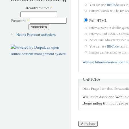
You can use
BBCode
tags in
Benutzername:
*
Filtered words will be replace
Full HTML
Passwort:
*
Internal paths in double quot
Internet- und E-Mail-Adres
Neues Passwort anfordern
Zeilen und Absätze werden a
You can use
BBCode
tags in
Images can be added to this p
Weitere Informationen über F
CAPTCHA
Diese Frage dient dazu festzustel
Wie lautet das vierte Wort in 
„bogo miluq titi midi penoke 