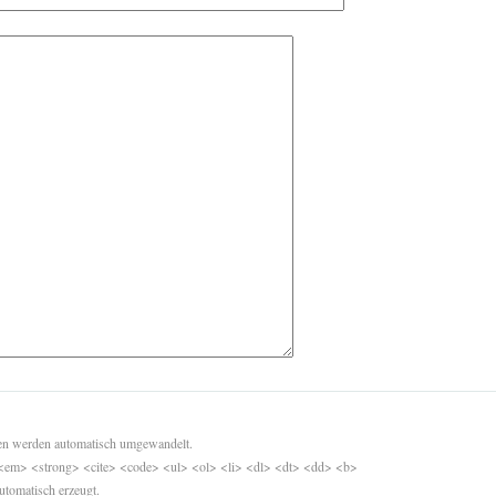
sen werden automatisch umgewandelt.
<em> <strong> <cite> <code> <ul> <ol> <li> <dl> <dt> <dd> <b>
utomatisch erzeugt.