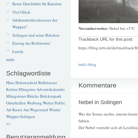
Keine Durchfahrt für Kanuten
Viel Glück
Jahrhunderthochwasser der
Wupper?
Novemberwetter:
Nebel bei +3°C
Solingen und seine Brücken
Trackback URL for this post:
Einzug der Rollatoren!
https://blog.tetti.de/de/trackback/
Lurchi
mehr
tetti's blog
Schlagwortliste
Haus Hohenscheid
Balkhauser
Kommentare
Kotten
Müngsten
Adventskalender
Müngstener Brücke
Brückenpark
Nebel in Solingen
Güterhallen
Werbung
Wetter
Public
Art
Kunst
Am Wegesrand
Winter
Wer die Sonne suchte, musste heute
Wupper
Solingen
fahren.
>>
Der Nebel verzieht sich ab Leichlin
Benutzeranmeldung