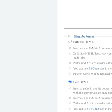
Eingabeformat
Filtered HTML
Internet- und E-Mail-Adressen 
Zulässige HTML-Tags: <a> <em>
<dd> <b>
Zeilen und Absätze werden autom
You can use
BBCode
tags in the
Filtered words will be replaced w
Full HTML
Internal paths in double quotes, 
with the appropriate absolute URL
Internet- und E-Mail-Adressen 
Zeilen und Absätze werden autom
You can use
BBCode
tags in the