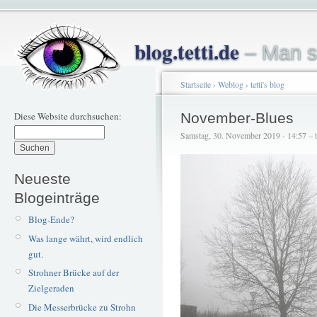
blog.tetti.de
– Man s
Startseite
›
Weblog
›
tetti's blog
Diese Website durchsuchen:
November-Blues
Samstag, 30. November 2019 - 14:57 – te
Neueste
Blogeinträge
Blog-Ende?
Was lange währt, wird endlich
gut.
Strohner Brücke auf der
Zielgeraden
Die Messerbrücke zu Strohn