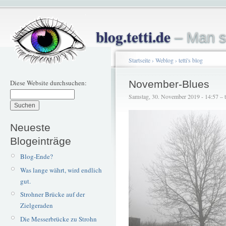
blog.tetti.de
– Man s
Startseite
›
Weblog
›
tetti's blog
Diese Website durchsuchen:
November-Blues
Samstag, 30. November 2019 - 14:57 – te
Neueste
Blogeinträge
Blog-Ende?
Was lange währt, wird endlich
gut.
Strohner Brücke auf der
Zielgeraden
Die Messerbrücke zu Strohn