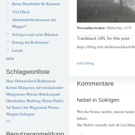
Keine Durchfahrt für Kanuten
Viel Glück
Jahrhunderthochwasser der
Wupper?
Novemberwetter:
Nebel bei +3°C
Solingen und seine Brücken
Trackback URL for this post:
Einzug der Rollatoren!
https://blog.tetti.de/de/trackback/
Lurchi
mehr
tetti's blog
Schlagwortliste
Haus Hohenscheid
Balkhauser
Kommentare
Kotten
Müngsten
Adventskalender
Müngstener Brücke
Brückenpark
Nebel in Solingen
Güterhallen
Werbung
Wetter
Public
Art
Kunst
Am Wegesrand
Winter
Wer die Sonne suchte, musste heute
Wupper
Solingen
fahren.
>>
Der Nebel verzieht sich ab Leichlin
Benutzeranmeldung