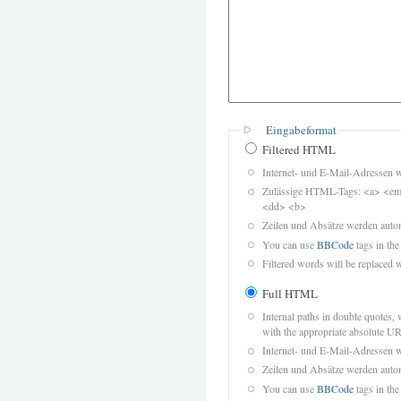
Eingabeformat
Filtered HTML
Internet- und E-Mail-Adressen 
Zulässige HTML-Tags: <a> <em>
<dd> <b>
Zeilen und Absätze werden autom
You can use
BBCode
tags in the
Filtered words will be replaced w
Full HTML
Internal paths in double quotes, 
with the appropriate absolute URL
Internet- und E-Mail-Adressen 
Zeilen und Absätze werden autom
You can use
BBCode
tags in the