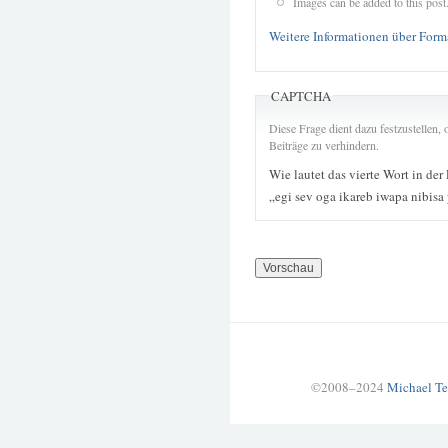
Images can be added to this post
Weitere Informationen über Form
CAPTCHA
Diese Frage dient dazu festzustellen
Beiträge zu verhindern.
Wie lautet das vierte Wort in der
„egi sev oga ikareb iwapa nibisa
©2008–2024
Michael Te