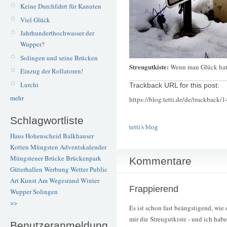
Keine Durchfahrt für Kanuten
Viel Glück
Jahrhunderthochwasser der
Wupper?
Solingen und seine Brücken
Streugutkiste:
Wenn man Glück hat, 
Einzug der Rollatoren!
Lurchi
Trackback URL for this post:
mehr
https://blog.tetti.de/de/trackback/
Schlagwortliste
tetti's blog
Haus Hohenscheid
Balkhauser
Kotten
Müngsten
Adventskalender
Müngstener Brücke
Brückenpark
Kommentare
Güterhallen
Werbung
Wetter
Public
Art
Kunst
Am Wegesrand
Winter
Frappierend
Wupper
Solingen
>>
Es ist schon fast beängstigend, wie
mir die Streugutkiste - und ich habe
Benutzeranmeldung