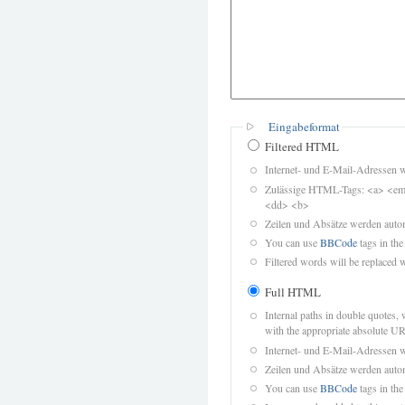
Eingabeformat
Filtered HTML
Internet- und E-Mail-Adressen 
Zulässige HTML-Tags: <a> <em>
<dd> <b>
Zeilen und Absätze werden autom
You can use
BBCode
tags in the
Filtered words will be replaced w
Full HTML
Internal paths in double quotes, 
with the appropriate absolute URL
Internet- und E-Mail-Adressen 
Zeilen und Absätze werden autom
You can use
BBCode
tags in the