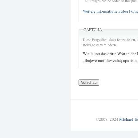
Images can be added to this post
Weitere Informationen über Form
CAPTCHA
Diese Frage dient dazu festzustellen
Beiträge zu verhindern.
Wie lautet das dritte Wort in der
„ibajeve motiduv zalaq upu fole
©2008–2024
Michael Te