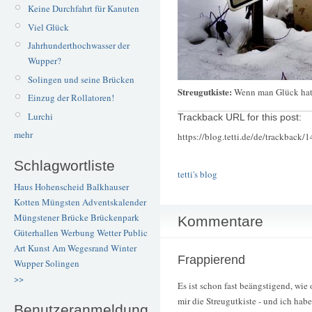
Keine Durchfahrt für Kanuten
Viel Glück
Jahrhunderthochwasser der
Wupper?
Solingen und seine Brücken
Streugutkiste:
Wenn man Glück hat, 
Einzug der Rollatoren!
Lurchi
Trackback URL for this post:
mehr
https://blog.tetti.de/de/trackback/
Schlagwortliste
tetti's blog
Haus Hohenscheid
Balkhauser
Kotten
Müngsten
Adventskalender
Müngstener Brücke
Brückenpark
Kommentare
Güterhallen
Werbung
Wetter
Public
Art
Kunst
Am Wegesrand
Winter
Frappierend
Wupper
Solingen
>>
Es ist schon fast beängstigend, wie
mir die Streugutkiste - und ich habe
Benutzeranmeldung