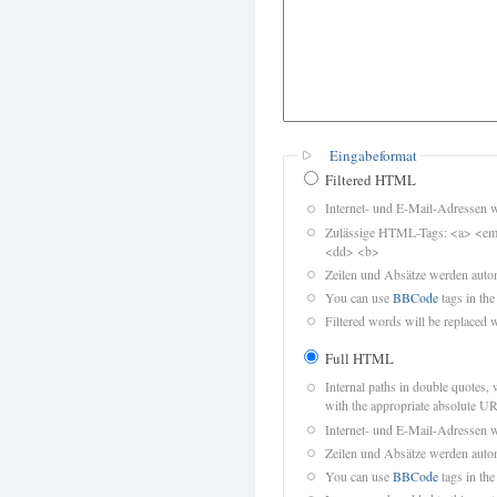
Eingabeformat
Filtered HTML
Internet- und E-Mail-Adressen 
Zulässige HTML-Tags: <a> <em>
<dd> <b>
Zeilen und Absätze werden autom
You can use
BBCode
tags in the
Filtered words will be replaced w
Full HTML
Internal paths in double quotes, 
with the appropriate absolute URL
Internet- und E-Mail-Adressen 
Zeilen und Absätze werden autom
You can use
BBCode
tags in the