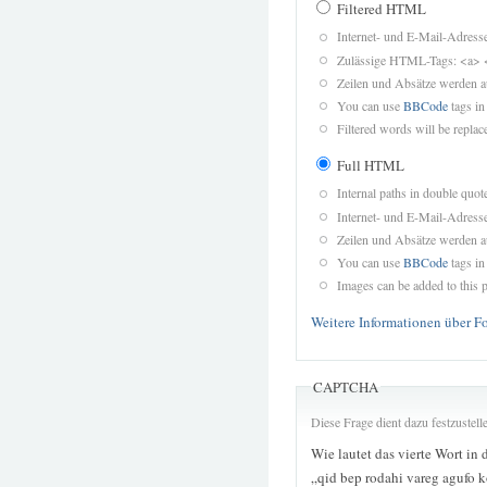
Filtered HTML
Internet- und E-Mail-Adres
Zulässige HTML-Tags: <a> 
Zeilen und Absätze werden a
You can use
BBCode
tags in
Filtered words will be replace
Full HTML
Internal paths in double quot
Internet- und E-Mail-Adres
Zeilen und Absätze werden a
You can use
BBCode
tags in
Images can be added to this p
Weitere Informationen über F
CAPTCHA
Diese Frage dient dazu festzustel
Wie lautet das vierte Wort in 
„qid bep rodahi vareg agufo