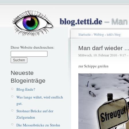
blog.tetti.de
– Man 
Startseite
›
Weblog
›
tetti's blog
Diese Website durchsuchen:
Man darf wieder ..
Mittwoch, 10. Februar 2010 - 9:17 – t
zur Schippe greifen
Neueste
Blogeinträge
Blog-Ende?
Was lange währt, wird endlich
gut.
Strohner Brücke auf der
Zielgeraden
Die Messerbrücke zu Strohn