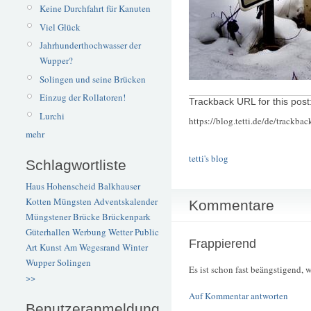
Keine Durchfahrt für Kanuten
Viel Glück
Jahrhunderthochwasser der
Wupper?
Solingen und seine Brücken
Einzug der Rollatoren!
Trackback URL for this post
Lurchi
https://blog.tetti.de/de/trackba
mehr
tetti's blog
Schlagwortliste
Haus Hohenscheid
Balkhauser
Kotten
Müngsten
Adventskalender
Kommentare
Müngstener Brücke
Brückenpark
Güterhallen
Werbung
Wetter
Public
Frappierend
Art
Kunst
Am Wegesrand
Winter
Wupper
Solingen
Es ist schon fast beängstigend, 
>>
Auf Kommentar antworten
Benutzeranmeldung