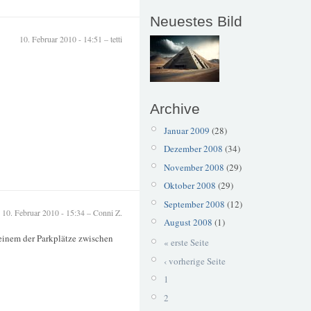
Neuestes Bild
10. Februar 2010 - 14:51 – tetti
Archive
Januar 2009
(28)
Dezember 2008
(34)
November 2008
(29)
Oktober 2008
(29)
September 2008
(12)
10. Februar 2010 - 15:34 – Conni Z.
August 2008
(1)
einem der Parkplätze zwischen
« erste Seite
‹ vorherige Seite
1
2