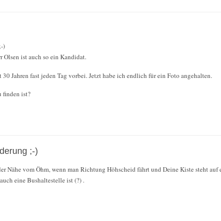
-)
 Olsen ist auch so ein Kandidat.
it 30 Jahren fast jeden Tag vorbei. Jetzt habe ich endlich für ein Foto angehalten.
 finden ist?
rderung ;-)
n der Nähe vom Öhm, wenn man Richtung Höhscheid fährt und Deine Kiste steht auf 
uch eine Bushaltestelle ist (?) .