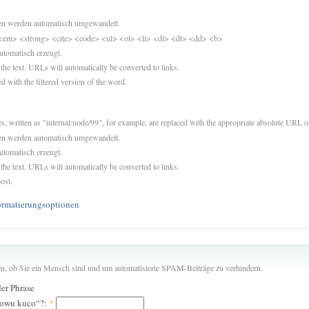
sen werden automatisch umgewandelt.
<em> <strong> <cite> <code> <ul> <ol> <li> <dl> <dt> <dd> <b>
utomatisch erzeugt.
 the text. URLs will automatically be converted to links.
d with the filtered version of the word.
es, written as "internal:node/99", for example, are replaced with the appropriate absolute URL or
sen werden automatisch umgewandelt.
utomatisch erzeugt.
 the text. URLs will automatically be converted to links.
ost.
ormatierungsoptionen
len, ob Sie ein Mensch sind und um automatisierte SPAM-Beiträge zu verhindern.
der Phrase
 kowu kuco“?:
*