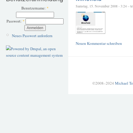
Samstag, 15. November 2008 - 3:24 – tet
Benutzername:
*
Passwort:
*
Neues Passwort anfordern
Neuen Kommentar schreiben
©2008–2024
Michael Te