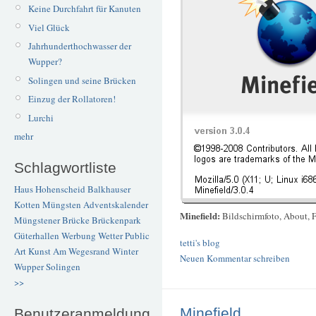
Keine Durchfahrt für Kanuten
Viel Glück
Jahrhunderthochwasser der
Wupper?
Solingen und seine Brücken
Einzug der Rollatoren!
Lurchi
mehr
Schlagwortliste
Haus Hohenscheid
Balkhauser
Kotten
Müngsten
Adventskalender
Minefield:
Bildschirmfoto, About, F
Müngstener Brücke
Brückenpark
Güterhallen
Werbung
Wetter
Public
tetti's blog
Art
Kunst
Am Wegesrand
Winter
Neuen Kommentar schreiben
Wupper
Solingen
>>
Minefield
Benutzeranmeldung