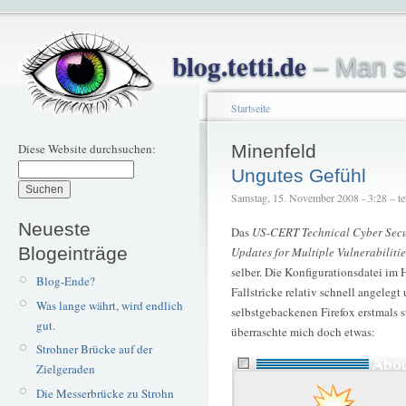
blog.tetti.de
– Man s
Startseite
Diese Website durchsuchen:
Minenfeld
Ungutes Gefühl
Samstag, 15. November 2008 - 3:28 – tet
Neueste
Das
US-CERT Technical Cyber Secu
Blogeinträge
Updates for Multiple Vulnerabilitie
selber. Die Konfigurationsdatei im
Blog-Ende?
Fallstricke relativ schnell angeleg
Was lange währt, wird endlich
selbstgebackenen Firefox erstmals 
gut.
überraschte mich doch etwas:
Strohner Brücke auf der
Zielgeraden
Die Messerbrücke zu Strohn