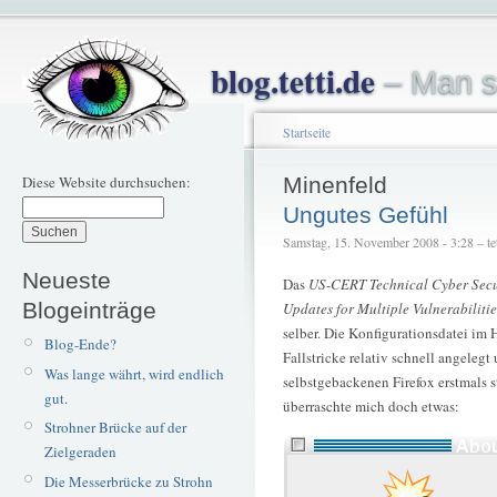
blog.tetti.de
– Man s
Startseite
Diese Website durchsuchen:
Minenfeld
Ungutes Gefühl
Samstag, 15. November 2008 - 3:28 – tet
Neueste
Das
US-CERT Technical Cyber Secu
Blogeinträge
Updates for Multiple Vulnerabilitie
selber. Die Konfigurationsdatei im
Blog-Ende?
Fallstricke relativ schnell angeleg
Was lange währt, wird endlich
selbstgebackenen Firefox erstmals 
gut.
überraschte mich doch etwas:
Strohner Brücke auf der
Zielgeraden
Die Messerbrücke zu Strohn