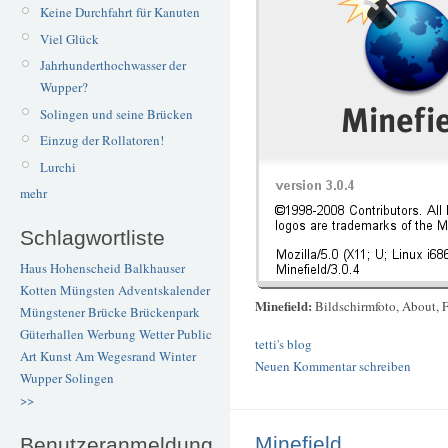
Keine Durchfahrt für Kanuten
Viel Glück
Jahrhunderthochwasser der
Wupper?
Solingen und seine Brücken
Einzug der Rollatoren!
Lurchi
mehr
Schlagwortliste
Haus Hohenscheid
Balkhauser
Kotten
Müngsten
Adventskalender
Minefield:
Bildschirmfoto, About, F
Müngstener Brücke
Brückenpark
Güterhallen
Werbung
Wetter
Public
tetti's blog
Art
Kunst
Am Wegesrand
Winter
Neuen Kommentar schreiben
Wupper
Solingen
>>
Minefield
Benutzeranmeldung