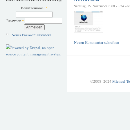
Samstag, 15. November 2008 - 3:24 – tet
Benutzername:
*
Passwort:
*
Neues Passwort anfordern
Neuen Kommentar schreiben
©2008–2024
Michael Te