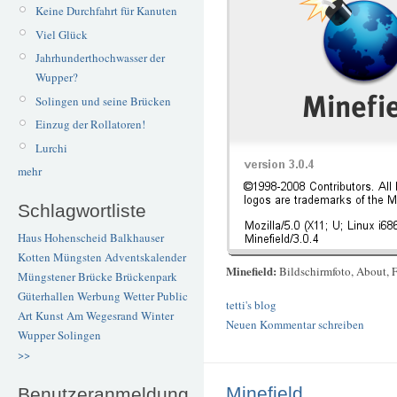
Keine Durchfahrt für Kanuten
Viel Glück
Jahrhunderthochwasser der
Wupper?
Solingen und seine Brücken
Einzug der Rollatoren!
Lurchi
mehr
Schlagwortliste
Haus Hohenscheid
Balkhauser
Kotten
Müngsten
Adventskalender
Minefield:
Bildschirmfoto, About, F
Müngstener Brücke
Brückenpark
Güterhallen
Werbung
Wetter
Public
tetti's blog
Art
Kunst
Am Wegesrand
Winter
Neuen Kommentar schreiben
Wupper
Solingen
>>
Minefield
Benutzeranmeldung