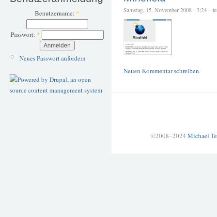
Samstag, 15. November 2008 - 3:24 – tet
Benutzername:
*
Passwort:
*
Neues Passwort anfordern
Neuen Kommentar schreiben
©2008–2024
Michael Te