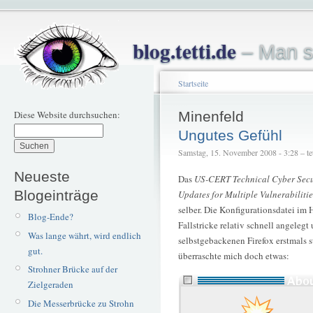
blog.tetti.de
– Man s
Startseite
Diese Website durchsuchen:
Minenfeld
Ungutes Gefühl
Samstag, 15. November 2008 - 3:28 – tet
Neueste
Das
US-CERT Technical Cyber Secu
Blogeinträge
Updates for Multiple Vulnerabilitie
selber. Die Konfigurationsdatei im
Blog-Ende?
Fallstricke relativ schnell angeleg
Was lange währt, wird endlich
selbstgebackenen Firefox erstmals 
gut.
überraschte mich doch etwas:
Strohner Brücke auf der
Zielgeraden
Die Messerbrücke zu Strohn