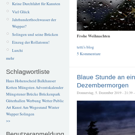
Keine Durchfahrt für Kanuten
Viel Glück
Jahrhunderthochwasser der
Wupper?
Solingen und seine Brücken
Frohe Weihnachten
Einzug der Rollatoren!
tetti's blog
Lurchi
5 Kommentare
mehr
Schlagwortliste
Blaue Stunde an ei
Haus Hohenscheid
Balkhauser
Dezembermorgen
Kotten
Müngsten
Adventskalender
Donnerstag, 5. Dezember 2019 - 21:39 – 
Müngstener Brücke
Brückenpark
Güterhallen
Werbung
Wetter
Public
Art
Kunst
Am Wegesrand
Winter
Wupper
Solingen
>>
Benutzeranmeldung