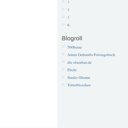
3
4
5
6
Blogroll
500beine
Armin Gerhardts Fototagebuch
die olsenban.de
Flickr
Studio Glumm
Totterbloschen