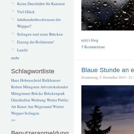
Keine Durchfahrt für Kanuten
Viel Glück
Jahrhunderthochwasser der
Wupper?
Solingen und seine Brücken
tetti's blog
Einzug der Rollatoren!
5 Kommentare
Lurchi
mehr
Blaue Stunde an
Schlagwortliste
Donnerstag, 5. Dezember 2019 - 21:39
Haus Hohenscheid
Balkhauser
Kotten
Müngsten
Adventskalender
Müngstener Brücke
Brückenpark
Güterhallen
Werbung
Wetter
Public
Art
Kunst
Am Wegesrand
Winter
Wupper
Solingen
>>
Benutzeranmeldung