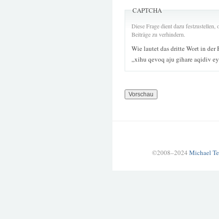
CAPTCHA
Diese Frage dient dazu festzustellen
Beiträge zu verhindern.
Wie lautet das dritte Wort in der
„xihu qevoq aju gihare aqidiv e
©2008–2024
Michael Te