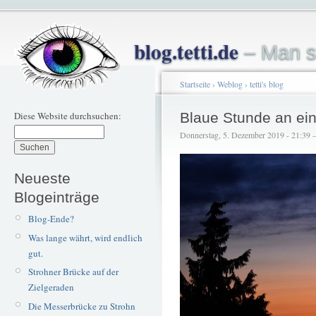
blog.tetti.de
– Man s
Startseite
›
Weblog
›
tetti's blog
Diese Website durchsuchen:
Blaue Stunde an e
Donnerstag, 5. Dezember 2019 - 21:39 – 
Neueste
Blogeinträge
Blog-Ende?
Was lange währt, wird endlich
gut.
Strohner Brücke auf der
Zielgeraden
Die Messerbrücke zu Strohn