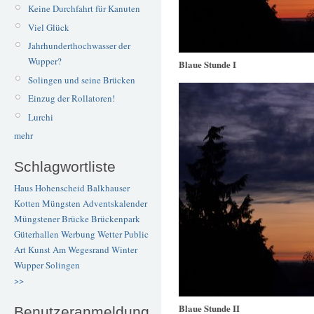
Keine Durchfahrt für Kanuten
Viel Glück
Jahrhunderthochwasser der
Wupper?
Blaue Stunde I
Solingen und seine Brücken
Einzug der Rollatoren!
Lurchi
mehr
Schlagwortliste
Haus Hohenscheid
Balkhauser
Kotten
Müngsten
Adventskalender
Müngstener Brücke
Brückenpark
Güterhallen
Werbung
Wetter
Public
Art
Kunst
Am Wegesrand
Winter
Wupper
Solingen
>>
Blaue Stunde II
Benutzeranmeldung