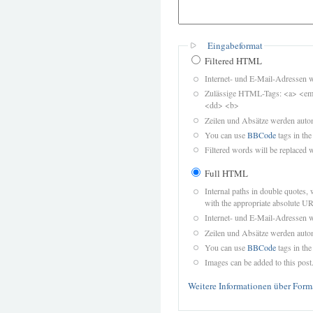
Eingabeformat
Filtered HTML
Internet- und E-Mail-Adressen 
Zulässige HTML-Tags: <a> <em>
<dd> <b>
Zeilen und Absätze werden autom
You can use
BBCode
tags in the
Filtered words will be replaced w
Full HTML
Internal paths in double quotes, 
with the appropriate absolute URL
Internet- und E-Mail-Adressen 
Zeilen und Absätze werden autom
You can use
BBCode
tags in the
Images can be added to this post
Weitere Informationen über Form