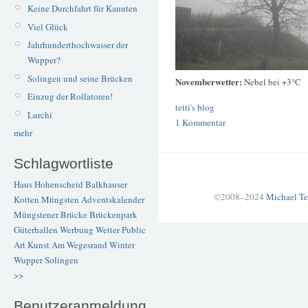
Keine Durchfahrt für Kanuten
Viel Glück
Jahrhunderthochwasser der
Wupper?
Solingen und seine Brücken
Novemberwetter:
Nebel bei +3°C
Einzug der Rollatoren!
tetti's blog
Lurchi
1 Kommentar
mehr
Schlagwortliste
Haus Hohenscheid
Balkhauser
©2008–2024
Michael Te
Kotten
Müngsten
Adventskalender
Müngstener Brücke
Brückenpark
Güterhallen
Werbung
Wetter
Public
Art
Kunst
Am Wegesrand
Winter
Wupper
Solingen
>>
Benutzeranmeldung