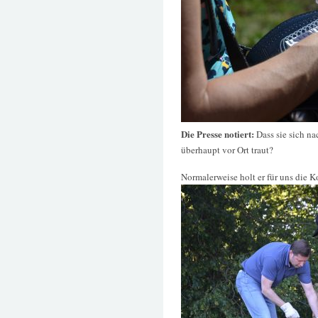
Die Presse notiert:
Dass sie sich na
überhaupt vor Ort traut?
Normalerweise holt er für uns die 