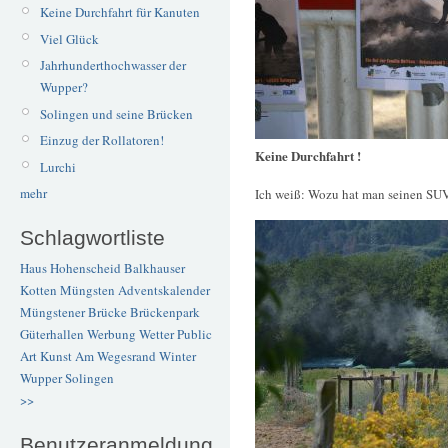
Keine Durchfahrt für Kanuten
Viel Glück
Jahrhunderthochwasser der
Wupper?
Solingen und seine Brücken
Einzug der Rollatoren!
Keine Durchfahrt !
Lurchi
mehr
Ich weiß: Wozu hat man seinen SU
Schlagwortliste
Haus Hohenscheid
Balkhauser
Kotten
Müngsten
Adventskalender
Müngstener Brücke
Brückenpark
Güterhallen
Werbung
Wetter
Public
Art
Kunst
Am Wegesrand
Winter
Wupper
Solingen
>>
Benutzeranmeldung