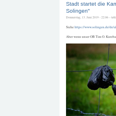
Stadt startet die 
Solingen"
Donnerstag, 13. Juni 2019 - 22:06 – tetti
Siehe
https://www.solingen.de/de/a
Aber wenn unser OB Tim O. Kurzbach