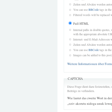
Zeilen und Absätze werden autom
You can use
BBCode
tags in the
Filtered words will be replaced w
Full HTML
Internal paths in double quotes, 
with the appropriate absolute URL
Internet- und E-Mail-Adressen 
Zeilen und Absätze werden autom
You can use
BBCode
tags in the
Images can be added to this post
Weitere Informationen über Form
CAPTCHA
Diese Frage dient dazu festzustellen
Beiträge zu verhindern.
Wie lautet das zweite Wort in de
„oziv akorutu nidoga unuk lowep