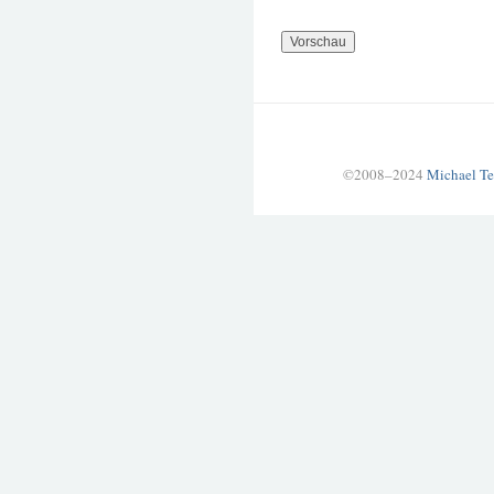
©2008–2024
Michael Te