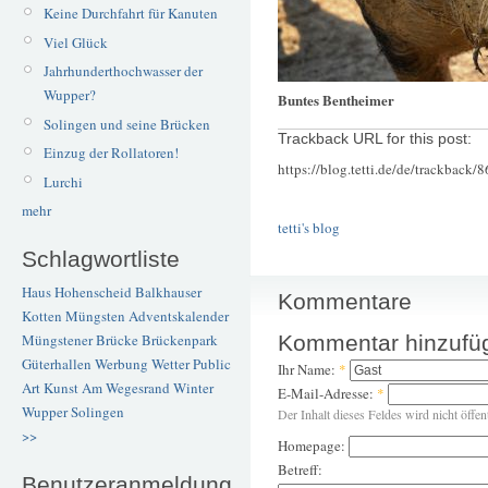
Keine Durchfahrt für Kanuten
Viel Glück
Jahrhunderthochwasser der
Wupper?
Buntes Bentheimer
Solingen und seine Brücken
Trackback URL for this post:
Einzug der Rollatoren!
https://blog.tetti.de/de/trackback/
Lurchi
mehr
tetti's blog
Schlagwortliste
Haus Hohenscheid
Balkhauser
Kommentare
Kotten
Müngsten
Adventskalender
Kommentar hinzufü
Müngstener Brücke
Brückenpark
Güterhallen
Werbung
Wetter
Public
Ihr Name:
*
Art
Kunst
Am Wegesrand
Winter
E-Mail-Adresse:
*
Wupper
Solingen
Der Inhalt dieses Feldes wird nicht öffen
>>
Homepage:
Betreff:
Benutzeranmeldung