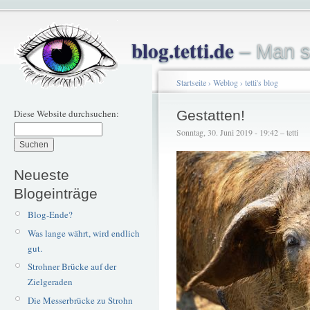
blog.tetti.de
– Man s
Startseite
›
Weblog
›
tetti's blog
Diese Website durchsuchen:
Gestatten!
Sonntag, 30. Juni 2019 - 19:42 – tetti
Neueste
Blogeinträge
Blog-Ende?
Was lange währt, wird endlich
gut.
Strohner Brücke auf der
Zielgeraden
Die Messerbrücke zu Strohn