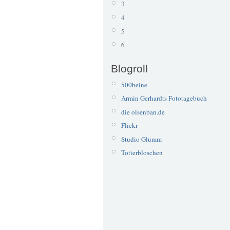
3
4
5
6
Blogroll
500beine
Armin Gerhardts Fototagebuch
die olsenban.de
Flickr
Studio Glumm
Totterbloschen