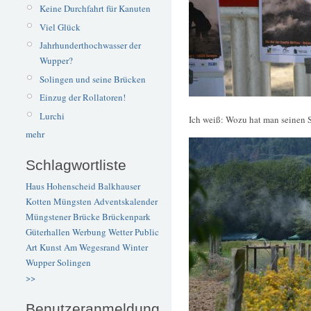
Keine Durchfahrt für Kanuten
Viel Glück
Jahrhunderthochwasser der
Wupper?
Solingen und seine Brücken
Einzug der Rollatoren!
Lurchi
Ich weiß: Wozu hat man seinen
mehr
Schlagwortliste
Haus Hohenscheid
Balkhauser
Kotten
Müngsten
Adventskalender
Müngstener Brücke
Brückenpark
Güterhallen
Werbung
Wetter
Public
Art
Kunst
Am Wegesrand
Winter
Wupper
Solingen
>>
Benutzeranmeldung