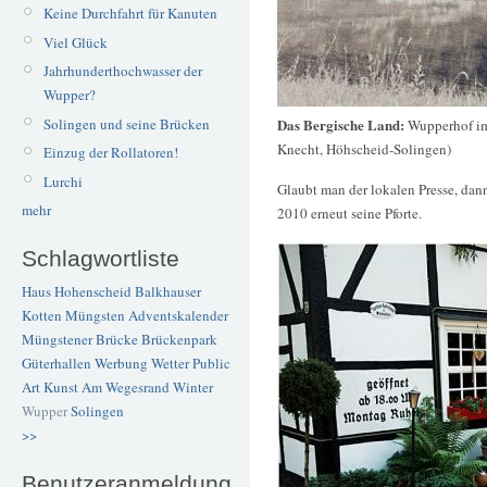
Keine Durchfahrt für Kanuten
Viel Glück
Jahrhunderthochwasser der
Wupper?
Das Bergische Land:
Solingen und seine Brücken
Wupperhof im
Knecht, Höhscheid-Solingen)
Einzug der Rollatoren!
Lurchi
Glaubt man der lokalen Presse, dan
mehr
2010 erneut seine Pforte.
Schlagwortliste
Haus Hohenscheid
Balkhauser
Kotten
Müngsten
Adventskalender
Müngstener Brücke
Brückenpark
Güterhallen
Werbung
Wetter
Public
Art
Kunst
Am Wegesrand
Winter
Wupper
Solingen
>>
Benutzeranmeldung