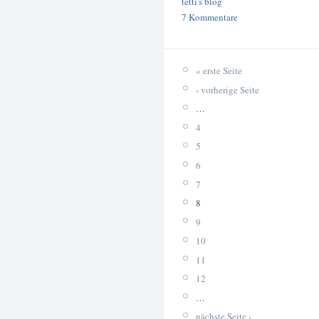
tetti's blog
7 Kommentare
« erste Seite
‹ vorherige Seite
…
4
5
6
7
8
9
10
11
12
…
nächste Seite ›