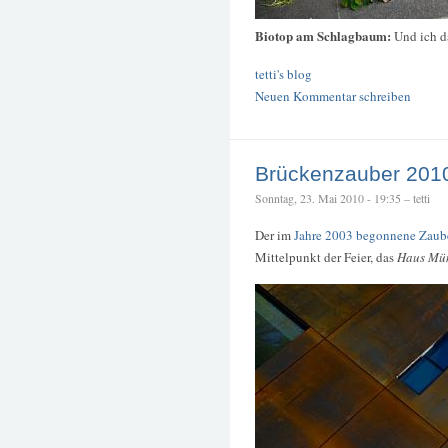
Biotop am Schlagbaum:
Und ich d
tetti's blog
Neuen Kommentar schreiben
Brückenzauber 201
Sonntag, 23. Mai 2010 - 19:35 – tetti
Der im
Jahre 2003 begonnene Zaub
Mittelpunkt der Feier, das
Haus Mü