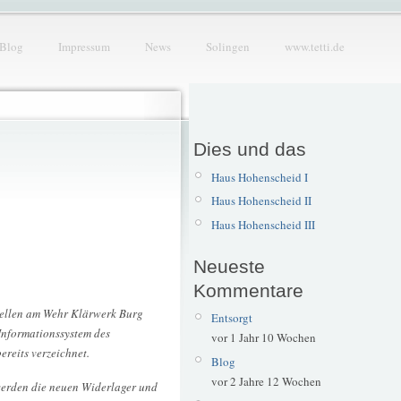
Blog
Impressum
News
Solingen
www.tetti.de
Dies und das
Haus Hohenscheid I
Haus Hohenscheid II
Haus Hohenscheid III
Neueste
Kommentare
stellen am Wehr Klärwerk Burg
Entsorgt
Informationssystem des
vor 1 Jahr 10 Wochen
reits verzeichnet.
Blog
vor 2 Jahre 12 Wochen
 werden die neuen Widerlager und