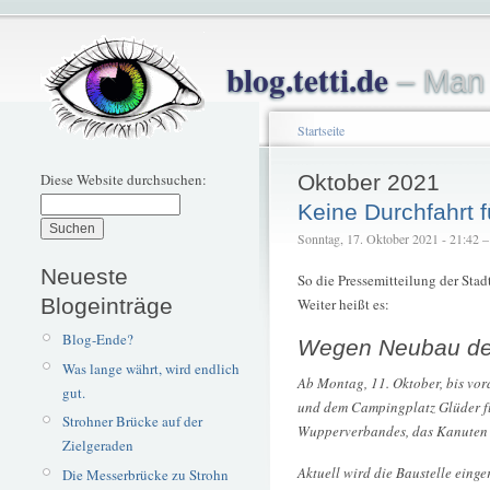
blog.tetti.de
– Man 
Startseite
Diese Website durchsuchen:
Oktober 2021
Keine Durchfahrt 
Sonntag, 17. Oktober 2021 - 21:42 – t
Neueste
So die Pressemitteilung der Sta
Blogeinträge
Weiter heißt es:
Blog-Ende?
Wegen Neubau de
Was lange währt, wird endlich
Ab Montag, 11. Oktober, bis vo
gut.
und dem Campingplatz Glüder fü
Strohner Brücke auf der
Wupperverbandes, das Kanuten wi
Zielgeraden
Aktuell wird die Baustelle eing
Die Messerbrücke zu Strohn