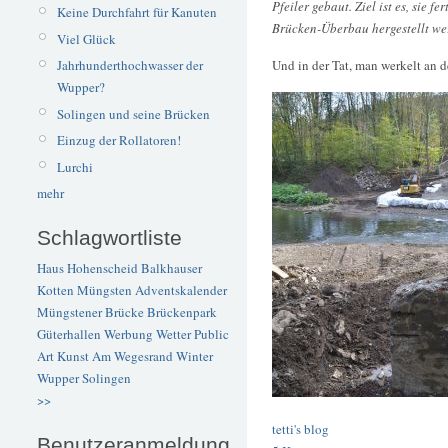
Pfeiler gebaut. Ziel ist es, sie 
Keine Durchfahrt für Kanuten
Brücken-Überbau hergestellt wer
Viel Glück
Und in der Tat, man werkelt an 
Jahrhunderthochwasser der
Wupper?
Solingen und seine Brücken
Einzug der Rollatoren!
Lurchi
mehr
Schlagwortliste
Haus Hohenscheid
Balkhauser
Kotten
Müngsten
Adventskalender
Müngstener Brücke
Brückenpark
Güterhallen
Werbung
Wetter
Public
Art
Kunst
Am Wegesrand
Winter
Wupper
Solingen
>>
tetti's blog
Benutzeranmeldung