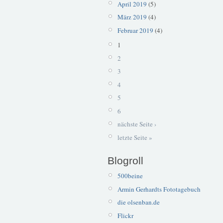
April 2019
(5)
März 2019
(4)
Februar 2019
(4)
1
2
3
4
5
6
nächste Seite ›
letzte Seite »
Blogroll
500beine
Armin Gerhardts Fototagebuch
die olsenban.de
Flickr