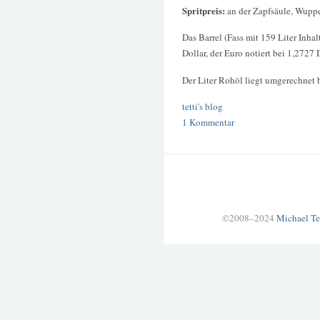
Spritpreis:
an der Zapfsäule, Wupp
Das Barrel (Fass mit 159 Liter Inhal
Dollar, der Euro notiert bei 1,2727 D
Der Liter Rohöl liegt umgerechnet 
tetti's blog
1 Kommentar
©2008–2024
Michael Te