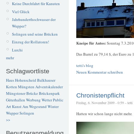
Keine Durchfahrt für Kanuten
Viel Glück
Jahrhunderthochwasser der
Wupper?
Solingen und seine Brücken
Einzug der Rollatoren!
Kneipe für Autos:
Sonntag 7.3.201
Lurchi
Das Barrel zu 79,14 $, der Euro zu 
mehr
tetti's blog
Schlagwortliste
Neuen Kommentar schreiben
Haus Hohenscheid
Balkhauser
Kotten
Müngsten
Adventskalender
Müngstener Brücke
Brückenpark
Chronistenpflicht
Güterhallen
Werbung
Wetter
Public
Freitag, 6. November 2009 - 0:59 – tetti
Art
Kunst
Am Wegesrand
Winter
Wupper
Solingen
Hatten wir schon lange nicht mehr.
>>
Benutzeranmeldung