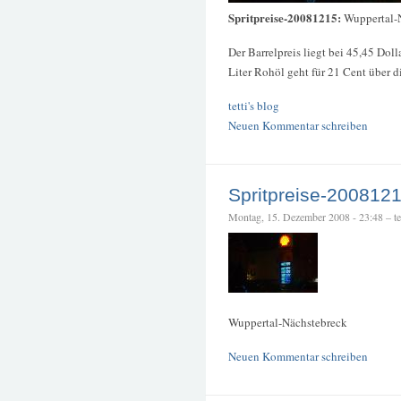
Spritpreise-20081215:
Wuppertal-
Der Barrelpreis liegt bei 45,45 Doll
Liter Rohöl geht für 21 Cent über d
tetti's blog
Neuen Kommentar schreiben
Spritpreise-200812
Montag, 15. Dezember 2008 - 23:48 – tet
Wuppertal-Nächstebreck
Neuen Kommentar schreiben