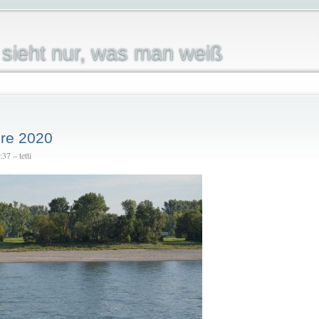
sieht nur, was man weiß
hre 2020
7 – tetti