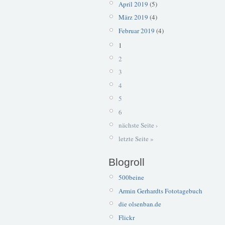
April 2019
(5)
März 2019
(4)
Februar 2019
(4)
1
2
3
4
5
6
nächste Seite ›
letzte Seite »
Blogroll
500beine
Armin Gerhardts Fototagebuch
die olsenban.de
Flickr