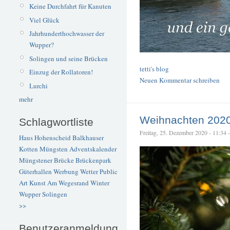
Keine Durchfahrt für Kanuten
Viel Glück
Jahrhunderthochwasser der
Wupper?
Solingen und seine Brücken
tetti's blog
Einzug der Rollatoren!
Neuen Kommentar schreiben
Lurchi
mehr
Weihnachten 202
Schlagwortliste
Freitag, 25. Dezember 2020 - 11:34 – 
Haus Hohenscheid
Balkhauser
Kotten
Müngsten
Adventskalender
Müngstener Brücke
Brückenpark
Güterhallen
Werbung
Wetter
Public
Art
Kunst
Am Wegesrand
Winter
Wupper
Solingen
>>
Benutzeranmeldung